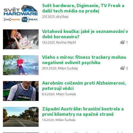
Svět hardware, Digimanie, TV Freak a
další tech média na prodej
23.1.2025, oXyShop
Vztahová koučka: jaké je seznamování v
době koronaviru?
13.4.2021, Pavlína Pöschl
7
Všeho s mírou: fitness trackery mohou
negativně ovlivnit psychiku
29.9.2020, Milan Šurkala
3
Aerobním cvičením proti Alzheimerovi,
potvrzují vědci
8.6.2020, Milan Šurkala
Západní Austrálie: hraniční kontrola a
první kilometry na opačné straně
1.6.2020, Milan Šurkala