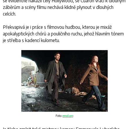
se evidentně nakazil celý Hollywood, se Cuarón vrací k dlouhým
záběrům a scény filmu nechává klidně plynout v dlouhých
celcích.
Překvapivá je i práce s filmovou hudbou, kterou je mixáž
apokalyptických chórů a pouličního ruchu, jehož hlavním tónem
je střelba s kadencí kulometu.
Foto:
emol.org