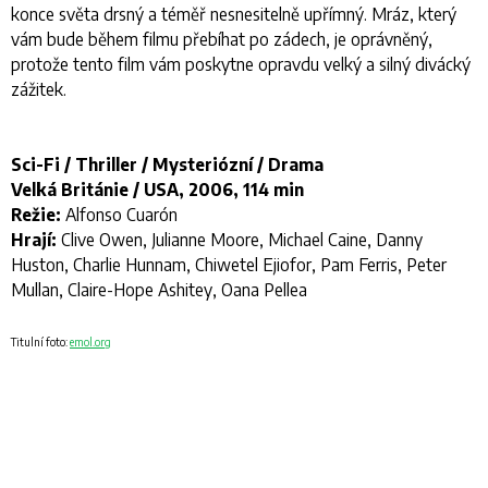
konce světa drsný a téměř nesnesitelně upřímný. Mráz, který
vám bude během filmu přebíhat po zádech, je oprávněný,
protože tento film vám poskytne opravdu velký a silný divácký
zážitek.
Sci-Fi / Thriller / Mysteriózní / Drama
Velká Británie / USA, 2006, 114 min
Režie:
Alfonso Cuarón
Hrají:
Clive Owen, Julianne Moore, Michael Caine, Danny
Huston, Charlie Hunnam, Chiwetel Ejiofor, Pam Ferris, Peter
Mullan, Claire-Hope Ashitey, Oana Pellea
Titulní foto:
emol.org