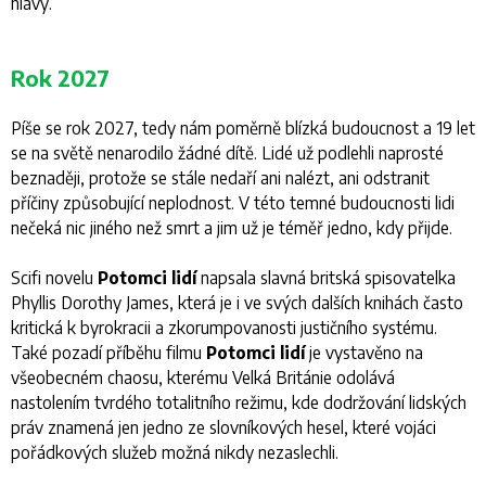
hlavy.
Rok 2027
Píše se rok 2027, tedy nám poměrně blízká budoucnost a 19 let
se na světě nenarodilo žádné dítě. Lidé už podlehli naprosté
beznaději, protože se stále nedaří ani nalézt, ani odstranit
příčiny způsobující neplodnost. V této temné budoucnosti lidi
nečeká nic jiného než smrt a jim už je téměř jedno, kdy přijde.
Scifi novelu
Potomci lidí
napsala slavná britská spisovatelka
Phyllis Dorothy James, která je i ve svých dalších knihách často
kritická k byrokracii a zkorumpovanosti justičního systému.
Také pozadí příběhu filmu
Potomci lidí
je vystavěno na
všeobecném chaosu, kterému Velká Británie odolává
nastolením tvrdého totalitního režimu, kde dodržování lidských
práv znamená jen jedno ze slovníkových hesel, které vojáci
pořádkových služeb možná nikdy nezaslechli.