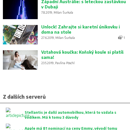
Západní Austrálie: s leteckou zastávkou
v Dubaji
7.8.2019, Milan Šurkala
Unlock! Zahrajte si karetní únikovku i
doma na stole
27.6.2019, Milan Šurkala
1
Vztahová koučka: Koňský koule si platíš
sama!
23.5.2019, Pavlína Pöschl
Z dalších serverů
Stellantis je další automobilkou, která to vzdala s
vodíkem. Má k tomu 3 důvody
Apple má 81 nominací na ceny Emmy, vévodí tomu