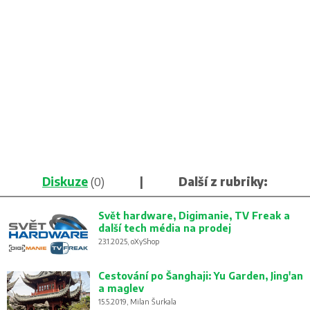
Diskuze
(0)
|
Další z rubriky:
Svět hardware, Digimanie, TV Freak a
další tech média na prodej
23.1.2025, oXyShop
Cestování po Šanghaji: Yu Garden, Jing'an
a maglev
15.5.2019, Milan Šurkala