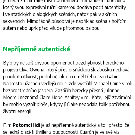
Je třeba zmínit také mistrnou kameru Emmanuela Lubezkiho,
který svou expresivní ruční kamerou dodává pocit autenticity
i ve statických dialogických scénách, natož pak v akčních
sekvencích. Mimořádně působivá je například scéna s hořícím
autem nebo úprk před všude přítomnou palbou.
Nepříjemně autentické
Bylo by nejspíš chybou opomenout bezchybnost hereckého
projevu Cliva Owena, který přes drsňáckou škrabošku nechává
pronikat citlivost, podobně jako to uměl třeba Jean Gabin.
Naprosto úžasnou vedlejší roli si zde vystřihl Michael Caine v roli
bezprostředního Jaspera. Zazářila herecky přesná Julianne
Moore i neznámá Claire Hope-Ashitey v roli Kate, jejíž ztvárnění
by mohlo vyznít ploše, kdyby jí Claire nedodala tolik potřebnou
životní energii.
Film
Potomci lidí
je až nepříjemně autentický a to i přesto, že
se jedná o sci-fi thriller z budoucnosti. Cuarón je ve své vizi