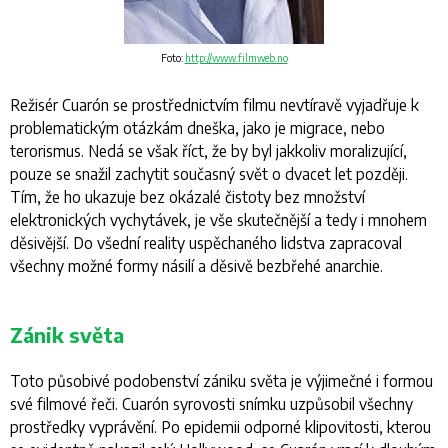
Foto:
http://www.filmweb.no
Režisér Cuarón se prostřednictvím filmu nevtíravě vyjadřuje k
problematickým otázkám dneška, jako je migrace, nebo
terorismus. Nedá se však říct, že by byl jakkoliv moralizující,
pouze se snažil zachytit současný svět o dvacet let později.
Tím, že ho ukazuje bez okázalé čistoty bez množství
elektronických vychytávek, je vše skutečnější a tedy i mnohem
děsivější. Do všední reality uspěchaného lidstva zapracoval
všechny možné formy násilí a děsivě bezbřehé anarchie.
Zánik světa
Toto působivé podobenství zániku světa je výjimečné i formou
své filmové řeči. Cuarón syrovosti snímku uzpůsobil všechny
prostředky vyprávění. Po epidemii odporné klipovitosti, kterou