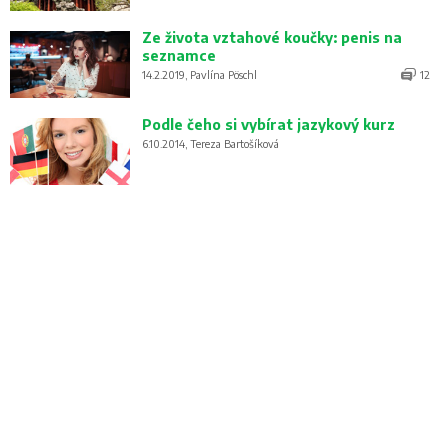
Ze života vztahové koučky: penis na
seznamce
14.2.2019, Pavlína Pöschl
12
Podle čeho si vybírat jazykový kurz
6.10.2014, Tereza Bartošíková