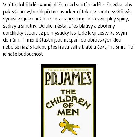
V této době lidé svorně pláčou nad smrtí mladého člověka, aby
pak všichni vybuchli při teroristickém útoku. V tomto světě vás
vyděsí víc jelen než muž se zbraní v ruce. Je to svět plný špíny,
šedivý a smutný. Od ulic města, přes blátivý a zbořený
uprchlický tábor, až po mystický les. Lidé kryjí cesty ke svým
domům. Ti méně šťastní jsou nacpáni do obrovských klecí,
nebo se nazí s kuklou přes hlavu válí v blátě a čekají na smrt. To
je naše budoucnost.