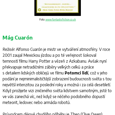
Foto:
www.fantasticfiction.co.uk
Mág Cuarón
Režisér Alfonso Cuarón je mistr ve vytváření atmosféry. V roce
2001 zaujal
Mexickou jízdou
a po té veřejnost šokoval
temností filmu
Harry Potter a vězeň z Azkabanu
. Avšak nyní
překvapuje netradičními záběry velkých celků a práce
s detailem lidských obličejů ve filmu
Potomci lidí
, což v jeho
podání je nejminimalističtější zobrazení budoucnosti světa s tou
největší intenzitou za poslední roky a možná i za celá desetiletí.
Když prožijete vizi zničeného světa lidstvem samotným, jistě to
ve vás zanechá víc, než když se něčeho podobného dopustí
meteorit, ledovec nebo armáda robotů.
Průvodcem dějově chudšího příběhu je Theo (Clive Owen),