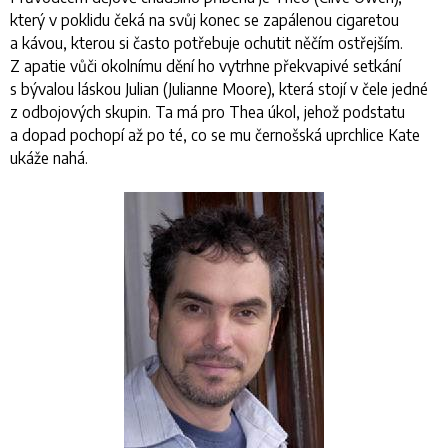
který v poklidu čeká na svůj konec se zapálenou cigaretou
a kávou, kterou si často potřebuje ochutit něčím ostřejším.
Z apatie vůči okolnímu dění ho vytrhne překvapivé setkání
s bývalou láskou Julian (Julianne Moore), která stojí v čele jedné
z odbojových skupin. Ta má pro Thea úkol, jehož podstatu
a dopad pochopí až po té, co se mu černošská uprchlice Kate
ukáže nahá.