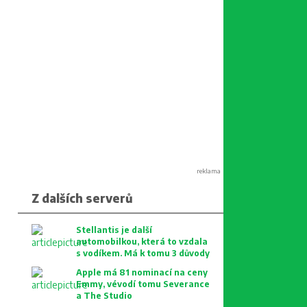
reklama
Z dalších serverů
Stellantis je další
automobilkou, která to vzdala
s vodíkem. Má k tomu 3 důvody
Apple má 81 nominací na ceny
Emmy, vévodí tomu Severance
a The Studio