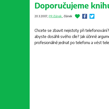
Doporučujeme knihu
20.3.2007,
PR článek
,
článek
Chcete se zbavit nejistoty při telefonování
abyste dosáhli svého cíle? Jak účinně argu
profesionálně jednat po telefonu a vést tel