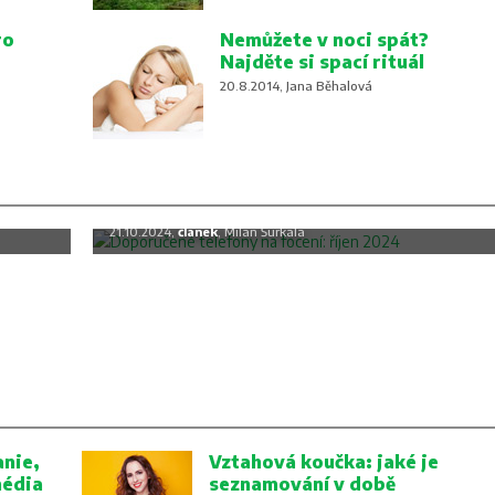
ro
Nemůžete v noci spát?
Najděte si spací rituál
20.8.2014, Jana Běhalová
c
Doporučené telefony na focení: říjen
2024
21.10.2024,
článek
, Milan Šurkala
nie,
Vztahová koučka: jaké je
média
seznamování v době