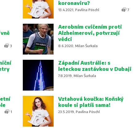
koronaviru?
13.4.2021, Pavlína Pöschl
7
Aerobním cvičením proti
ivně
Alzheimerovi, potvrzují
vědci
3
8.6.2020, Milan Šurkala
niční
Západní Austrálie: s
etry
leteckou zastávkou v Dubaji
7.8.2019, Milan Šurkala
etní
Vztahová koučka: Koňský
ole
koule si platíš sama!
1
23.5.2019, Pavlína Pöschl