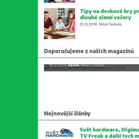
Tipy na deskové hry p
dlouhé zimní večery
25.12.2018, Milan Šurkala
Doporučujeme z našich magazínů
Doporučené fotoaparáty: prosine
2024
18.12.2024,
článek
, Milan Šurkala
Nejnovější články
Svět hardware, Digima
TV Freak a další tech 