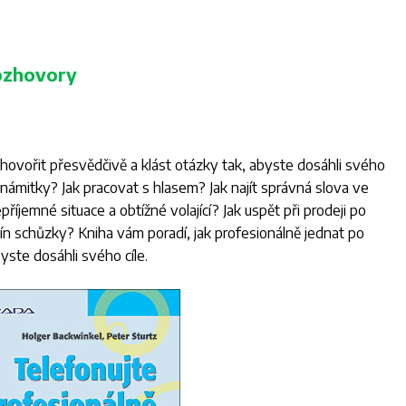
rozhovory
k hovořit přesvědčivě a klást otázky tak, abyste dosáhli svého
námitky? Jak pracovat s hlasem? Jak najít správná slova ve
říjemné situace a obtížné volající? Jak uspět při prodeji po
ín schůzky? Kniha vám poradí, jak profesionálně jednat po
yste dosáhli svého cíle.