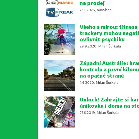
na prodej
23.1.2025, oXyShop
Všeho s mírou: fitness
trackery mohou negat
ovlivnit psychiku
29.9.2020, Milan Šurkala
Západní Austrálie: hra
kontrola a první kilom
na opačné straně
1.6.2020, Milan Šurkala
Unlock! Zahrajte si kar
únikovku i doma na st
27.6.2019, Milan Šurkala