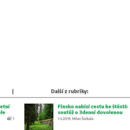
|
Další z rubriky:
etní
Finsko nabízí cestu ke štěstí:
ole
soutěž o 3denní dovolenou
1
1.4.2019, Milan Šurkala