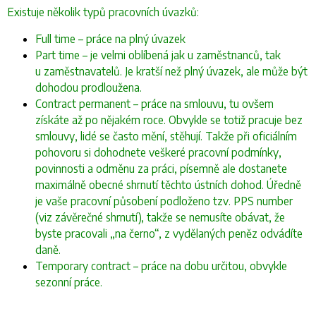
Existuje několik typů pracovních úvazků:
Full time – práce na plný úvazek
Part time – je velmi oblíbená jak u zaměstnanců, tak
u zaměstnavatelů. Je kratší než plný úvazek, ale může být
dohodou prodloužena.
Contract permanent – práce na smlouvu, tu ovšem
získáte až po nějakém roce. Obvykle se totiž pracuje bez
smlouvy, lidé se často mění, stěhují. Takže při oficiálním
pohovoru si dohodnete veškeré pracovní podmínky,
povinnosti a odměnu za práci, písemně ale dostanete
maximálně obecné shrnutí těchto ústních dohod. Úředně
je vaše pracovní působení podloženo tzv. PPS number
(viz závěrečné shrnutí), takže se nemusíte obávat, že
byste pracovali „na černo“, z vydělaných peněz odvádíte
daně.
Temporary contract – práce na dobu určitou, obvykle
sezonní práce.