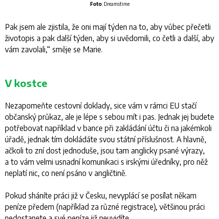
Foto
: Dreamstime
Pak jsem ale zjistila, že oni mají týden na to, aby vůbec přečetli
životopis a pak další týden, aby si uvědomili, co četli a další, aby
vám zavolali
,“ směje se Marie.
V kostce
Nezapomeňte cestovní doklady, sice vám v rámci EU stačí
občanský průkaz, ale je lépe s sebou mít i pas. Jednak jej budete
potřebovat například v bance při zakládání účtu či na jakémkoli
úřadě, jednak tím dokládáte svou státní příslušnost. A hlavně,
ačkoli to zní dost jednoduše, jsou tam anglicky psané výrazy,
a to vám velmi usnadní komunikaci s irskými úředníky, pro něž
neplatí nic, co není psáno v angličtině.
Pokud sháníte práci již v Česku, nevyplácí se posílat někam
peníze předem (například za různé registrace), většinou práci
nedostanete a své peníze již neuvidíte.