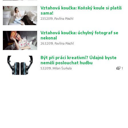
Vztahová koučka: Koňský koule si platíš
sama!
23.5.2019, Pavlína Pöschl
Vztahová koučka: úchylný fotograf se
nekonal
26.3.2019, Pavlína Pöschl
Být při práci kreativní? Údajně byste
neměli poslouchat hudbu
5.3.2019, Milan Šurkala
1