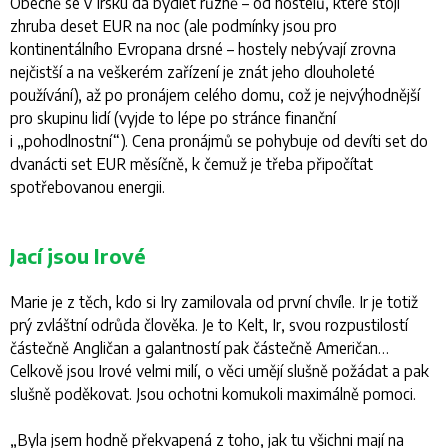
Obecně se v Irsku dá bydlet různě – od hostelů, které stojí
zhruba deset EUR na noc (ale podmínky jsou pro
kontinentálního Evropana drsné – hostely nebývají zrovna
nejčistší a na veškerém zařízení je znát jeho dlouholeté
používání), až po pronájem celého domu, což je nejvýhodnější
pro skupinu lidí (vyjde to lépe po stránce finanční
i „pohodlnostní“). Cena pronájmů se pohybuje od devíti set do
dvanácti set EUR měsíčně, k čemuž je třeba připočítat
spotřebovanou energii.
Jací jsou Irové
Marie je z těch, kdo si Iry zamilovala od první chvíle. Ir je totiž
prý zvláštní odrůda člověka. Je to Kelt, Ir, svou rozpustilostí
částečně Angličan a galantností pak částečně Američan…
Celkově jsou Irové velmi milí, o věci umějí slušně požádat a pak
slušně poděkovat. Jsou ochotni komukoli maximálně pomoci.
„
Byla jsem hodně překvapená z toho, jak tu všichni mají na