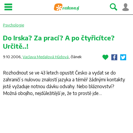
Psychologie
Do Irska? Za prací? A po čtyřicítce?
Určitě..!
9.10.2006,
Vaclava Medalová Hůdová
,
článek
Rozhodnout se ve 43 letech opustit Česko a vydat se do
zahraničí s nulovou znalostí jazyka a téměř žádnými kontakty
jistě vyžaduje notnou dávku odvahy. Nebo bláznovství?
Možná obojího, nejdůležitější je, že to prostě jde…