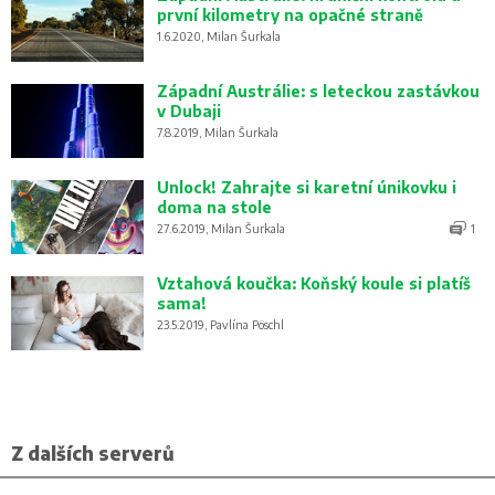
první kilometry na opačné straně
1.6.2020, Milan Šurkala
Západní Austrálie: s leteckou zastávkou
v Dubaji
7.8.2019, Milan Šurkala
Unlock! Zahrajte si karetní únikovku i
doma na stole
27.6.2019, Milan Šurkala
1
Vztahová koučka: Koňský koule si platíš
sama!
23.5.2019, Pavlína Pöschl
Z dalších serverů