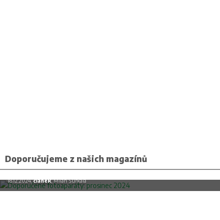
Doporučujeme z našich magazínů
Doporučené fotoaparáty: prosinec 2024
18.12.2024,
článek
, Milan Šurkala