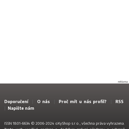
reklama
Doporučení
|
O nás
|
Proč mít u nás profil?
|
RSS
|
Napište nám
ISSN 1801-6634 © 2006-2024 oXyShop s.r.o., všechna práva vyhrazena.