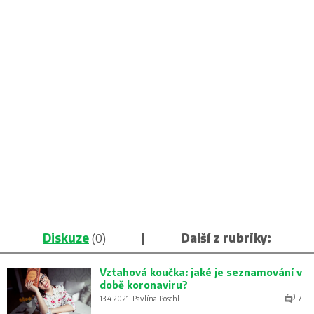
Diskuze
(0)
|
Další z rubriky:
Vztahová koučka: jaké je seznamování v
době koronaviru?
13.4.2021, Pavlína Pöschl
7