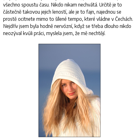
všechno spoustu času. Nikdo nikam nechvátá. Určitě je to
částečně takovou jejich leností, ale je to fajn, najednou se
prostě ocitnete mimo to šílené tempo, které vládne v Čechách.
Nejdřív jsem byla hodně nervózní, když se třeba dlouho nikdo
neozýval kvůli práci, myslela jsem, že mě nechtějí.