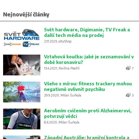
Nejnovější články
Svět hardware, Digimanie, TV Freak a
další tech média na prodej
23.1.2025, oXyShop
Vztahová koučka: jaké je seznamování v
době koronaviru?
13.4.2021, Pavlína Pöschl
7
Všeho s mírou: fitness trackery mohou
negativně ovlivnit psychiku
29.9.2020, Milan Šurkala
3
Aerobním cvičením proti Alzheimerovi,
potvrzují vědci
8.6.2020, Milan Šurkala
Západní Austrálie: hraniční kontrola a