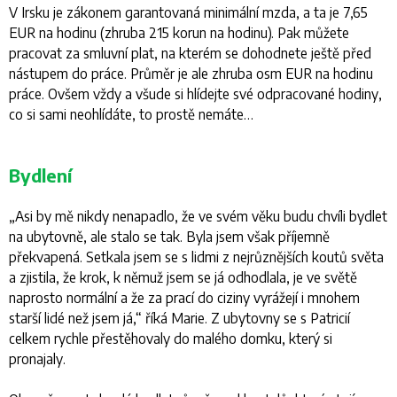
V Irsku je zákonem garantovaná minimální mzda, a ta je 7,65
EUR na hodinu (zhruba 215 korun na hodinu). Pak můžete
pracovat za smluvní plat, na kterém se dohodnete ještě před
nástupem do práce. Průměr je ale zhruba osm EUR na hodinu
práce. Ovšem vždy a všude si hlídejte své odpracované hodiny,
co si sami neohlídáte, to prostě nemáte…
Bydlení
„
Asi by mě nikdy nenapadlo, že ve svém věku budu chvíli bydlet
na ubytovně, ale stalo se tak. Byla jsem však příjemně
překvapená. Setkala jsem se s lidmi z nejrůznějších koutů světa
a zjistila, že krok, k němuž jsem se já odhodlala, je ve světě
naprosto normální a že za prací do ciziny vyrážejí i mnohem
starší lidé než jsem já
,“ říká Marie. Z ubytovny se s Patricií
celkem rychle přestěhovaly do malého domku, který si
pronajaly.