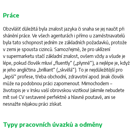
Práce
Obzvlášť důležitá byla znalost jazyka či snaha se jej naučit při
shánění práce. Ve všech agenturách i přímo u zaměstnavatelů
byla tato schopnost jedním ze základních požadavků, protože
v zemi je spousta cizinců. Samozřejmě, že pro uklízení
v supermarketu stačí základní znalost, ovšem vždy a všude je
lépe, pokud člověk mluví „fluently“ („plynně“), a nejlépe je, když
je jeho angličtina „brilliant“ („skvělá“). To je nejdůležitější pro
„lepší“ profese, třeba obchodní, zdravotní apod. Jinak člověk
může na podobnou práci zapomenout. Mimochodem –
životopis je v Irsku vaší obrovskou vizitkou! Jakmile nebudete
mít své CV sestavené perfektně a hlavně poutavě, ani se
nesnažte nějakou práci získat.
Typy pracovních úvazků a odměny