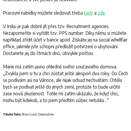
Pracovní nabídky můžete sledovat třeba
tady
a
zde
.
V Irsku je pak dobré jít přes tzv. Recruitment agencies.
Nezapomeňte si vyřídit tzv. PPS number. Díky němu si můžete
například zřídit účet v bance apod. Získáte jej na social whellfair
office, jakmile jste schopni předložit potvrzení o ubytování.
Dostanete jej do čtrnácti dnů, obvykle poštou.
Marie má zatím jasno ohledně svého současného domova.
„
Zvykla jsem si tu a chci zůstat ještě alespoň dva roky. Do Čech
se podívám asi na Vánoce, ale nijak odsud nechvátám. Chtěla
bych se podívat ještě do jiných zemí, protože to bude určitě
zase nová zkušenost. Tohle mi zatím ukázalo, že když chci,
mohu být kdekoli, a to jsem předtím vůbec netušila…
“
Titulní foto:
Brian Grant, Dreamstime