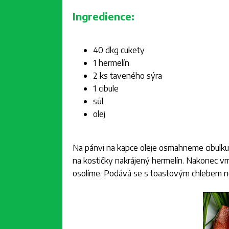
Ingredience:
40 dkg cukety
1 hermelín
2 ks taveného sýra
1 cibule
sůl
olej
Na pánvi na kapce oleje osmahneme cibulku
na kostičky nakrájený hermelín. Nakonec vm
osolíme. Podává se s toastovým chlebem 