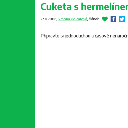
Cuketa s hermelín
22.8.2006,
Simona Polcarová
,
článek
Připravte si jednoduchou a časově nenároč