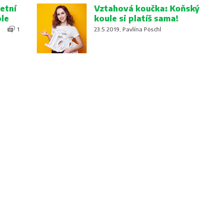
etní
Vztahová koučka: Koňský
ole
koule si platíš sama!
1
23.5.2019, Pavlína Pöschl