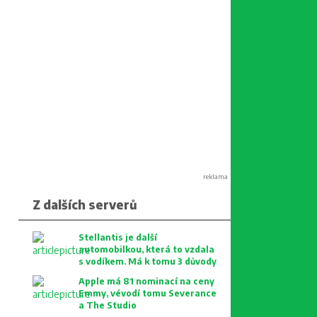
reklama
Z dalších serverů
Stellantis je další
automobilkou, která to vzdala
s vodíkem. Má k tomu 3 důvody
Apple má 81 nominací na ceny
Emmy, vévodí tomu Severance
a The Studio