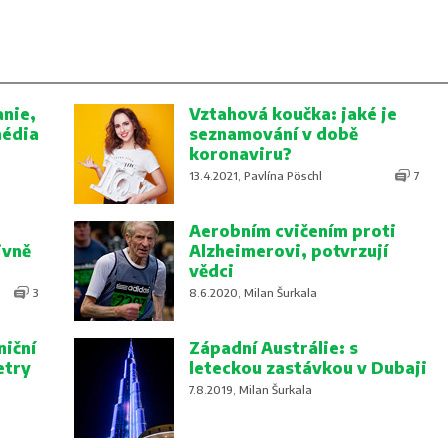
nie,
Vztahová koučka: jaké je
média
seznamování v době
koronaviru?
13.4.2021, Pavlína Pöschl
7
Aerobním cvičením proti
ivně
Alzheimerovi, potvrzují
vědci
3
8.6.2020, Milan Šurkala
niční
Západní Austrálie: s
etry
leteckou zastávkou v Dubaji
7.8.2019, Milan Šurkala