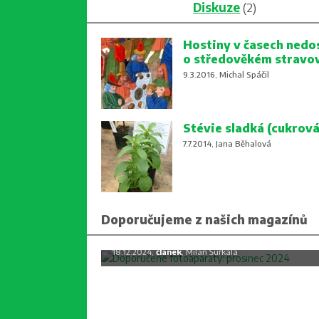
Diskuze
(2)
Hostiny v časech nedo
o středověkém stravo
9.3.2016, Michal Spáčil
Stévie sladká (cukrová
7.7.2014, Jana Běhalová
Doporučujeme z našich magazínů
Doporučené fotoaparáty: prosine
2024
18.12.2024,
článek
, Milan Šurkala