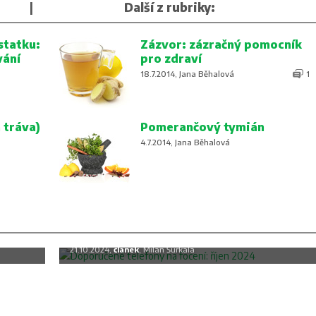
|
Další z rubriky:
statku:
Zázvor: zázračný pomocník
vání
pro zdraví
18.7.2014, Jana Běhalová
1
 tráva)
Pomerančový tymián
4.7.2014, Jana Běhalová
c
Doporučené telefony na focení: říjen
2024
21.10.2024,
článek
, Milan Šurkala