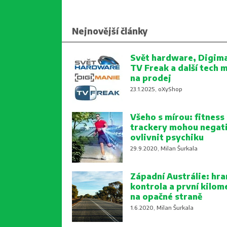
Nejnovější články
Svět hardware, Digima
TV Freak a další tech 
na prodej
23.1.2025, oXyShop
Všeho s mírou: fitness
trackery mohou negat
ovlivnit psychiku
29.9.2020, Milan Šurkala
Západní Austrálie: hra
kontrola a první kilom
na opačné straně
1.6.2020, Milan Šurkala