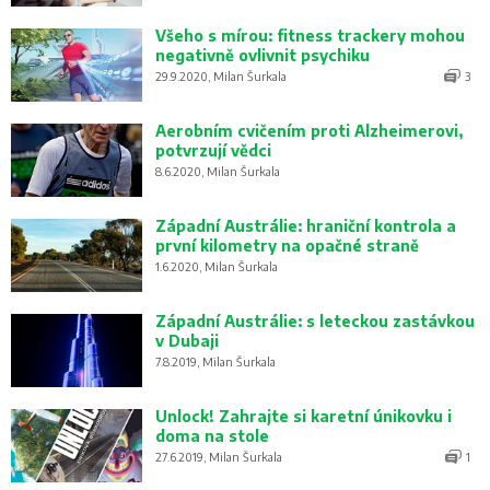
Všeho s mírou: fitness trackery mohou
negativně ovlivnit psychiku
29.9.2020, Milan Šurkala
3
Aerobním cvičením proti Alzheimerovi,
potvrzují vědci
8.6.2020, Milan Šurkala
Západní Austrálie: hraniční kontrola a
první kilometry na opačné straně
1.6.2020, Milan Šurkala
Západní Austrálie: s leteckou zastávkou
v Dubaji
7.8.2019, Milan Šurkala
Unlock! Zahrajte si karetní únikovku i
doma na stole
27.6.2019, Milan Šurkala
1