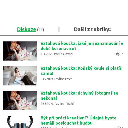
Diskuze
(11)
|
Další z rubriky:
Vztahová koučka: jaké je seznamování v
době koronaviru?
13.4.2021, Pavlína Pöschl
7
Vztahová koučka: Koňský koule si platíš
sama!
23.5.2019, Pavlína Pöschl
Vztahová koučka: úchylný fotograf se
nekonal
26.3.2019, Pavlína Pöschl
Být při práci kreativní? Údajně byste
neměli poslouchat hudbu