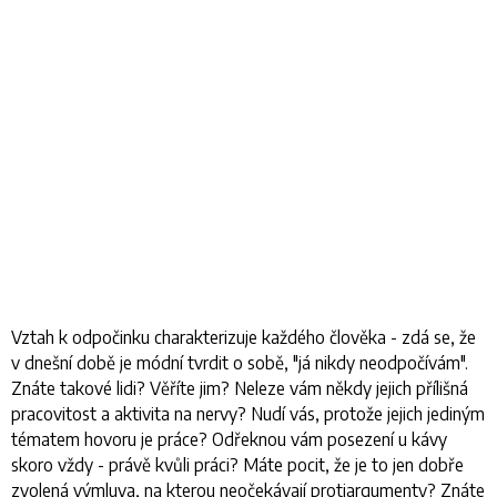
Vztah k odpočinku charakterizuje každého člověka - zdá se, že
v dnešní době je módní tvrdit o sobě, "já nikdy neodpočívám".
Znáte takové lidi? Věříte jim? Neleze vám někdy jejich přílišná
pracovitost a aktivita na nervy? Nudí vás, protože jejich jediným
tématem hovoru je práce? Odřeknou vám posezení u kávy
skoro vždy - právě kvůli práci? Máte pocit, že je to jen dobře
zvolená výmluva, na kterou neočekávají protiargumenty? Znáte