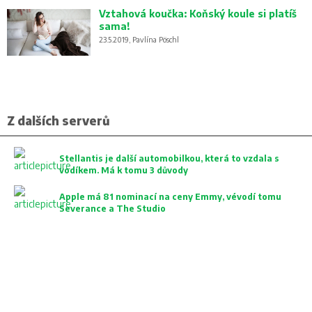
Vztahová koučka: Koňský koule si platíš
sama!
23.5.2019, Pavlína Pöschl
Z dalších serverů
Stellantis je další automobilkou, která to vzdala s
vodíkem. Má k tomu 3 důvody
Apple má 81 nominací na ceny Emmy, vévodí tomu
Severance a The Studio