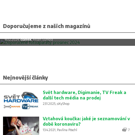
Doporučujeme z našich magazínů
Doporučené fotoaparáty: prosinec 2024
18.12.2024,
článek
, Milan Šurkala
Nejnovější články
Svět hardware, Digimanie, TV Freak a
další tech média na prodej
23.1.2025, oXyShop
Vztahová koučka: jaké je seznamování v
době koronaviru?
13.4.2021, Pavlína Pöschl
7