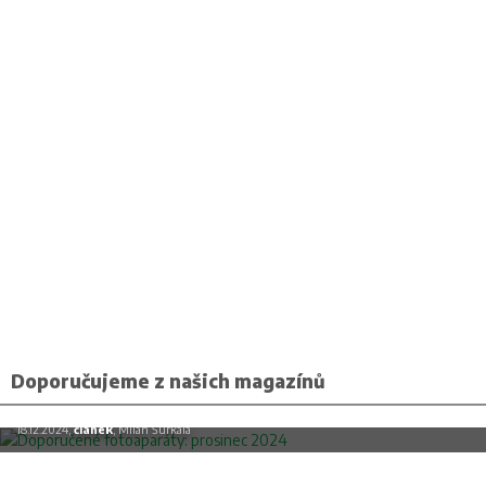
Doporučujeme z našich magazínů
Doporučené fotoaparáty: prosinec 2024
18.12.2024,
článek
, Milan Šurkala