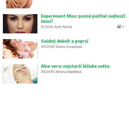
Experiment Miss: pozná počítač nejhezčí
ženu?
19.3.2014, Karel Polívka
1
Svůdný dekolt a poprsí
16.11.2009, Simona Grygárková
Aloe vera: nejstarší léčivka světa
31.8.2009, Adriana Dosedělová