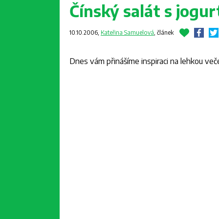
Čínský salát s jogu
10.10.2006,
Kateřina Samuelová
,
článek
Dnes vám přinášíme inspiraci na lehkou veče