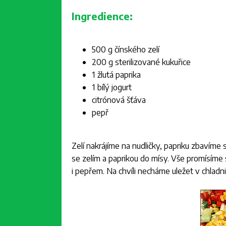
Ingredience:
500 g čínského zelí
200 g sterilizované kukuřice
1 žlutá paprika
1 bílý jogurt
citrónová šťáva
pepř
Zelí nakrájíme na nudličky, papriku zbavíme
se zelím a paprikou do mísy. Vše promísíme
i pepřem. Na chvíli necháme uležet v chlad