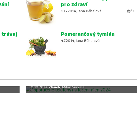
vání
pro zdraví
18.7.2014, Jana Běhalová
1
 tráva)
Pomerančový tymián
4.7.2014, Jana Běhalová
c
Doporučené telefony na focení: říjen
2024
21.10.2024,
článek
, Milan Šurkala