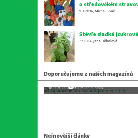
o středověkém stravo
9.3.2016, Michal Spáčil
Stévie sladká (cukrová
7.7.2014, Jana Běhalová
Doporučujeme z našich magazínů
Doporučené fotoaparáty: prosine
2024
18.12.2024,
článek
, Milan Šurkala
Nejnovější články