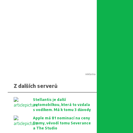
reklama
Z dalších serverů
Stellantis je další
automobilkou, která to vzdala
s vodíkem. Má k tomu 3 důvody
Apple má 81 nominací na ceny
Emmy, vévodí tomu Severance
a The Studio