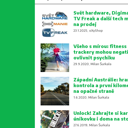
Svět hardware, Digima
TV Freak a další tech 
na prodej
23.1.2025, oXyShop
Všeho s mírou: fitness
trackery mohou negat
ovlivnit psychiku
29.9.2020, Milan Šurkala
Západní Austrálie: hra
kontrola a první kilom
na opačné straně
1.6.2020, Milan Šurkala
Unlock! Zahrajte si kar
únikovku i doma na st
27.6.2019, Milan Šurkala