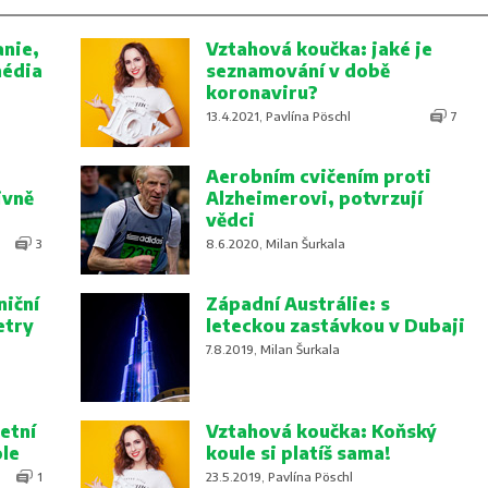
nie,
Vztahová koučka: jaké je
média
seznamování v době
koronaviru?
13.4.2021, Pavlína Pöschl
7
Aerobním cvičením proti
ivně
Alzheimerovi, potvrzují
vědci
3
8.6.2020, Milan Šurkala
niční
Západní Austrálie: s
etry
leteckou zastávkou v Dubaji
7.8.2019, Milan Šurkala
etní
Vztahová koučka: Koňský
ole
koule si platíš sama!
1
23.5.2019, Pavlína Pöschl