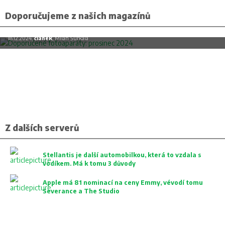
Doporučujeme z našich magazínů
Doporučené fotoaparáty: prosinec 2024
18.12.2024,
článek
, Milan Šurkala
Z dalších serverů
Stellantis je další automobilkou, která to vzdala s
vodíkem. Má k tomu 3 důvody
Apple má 81 nominací na ceny Emmy, vévodí tomu
Severance a The Studio