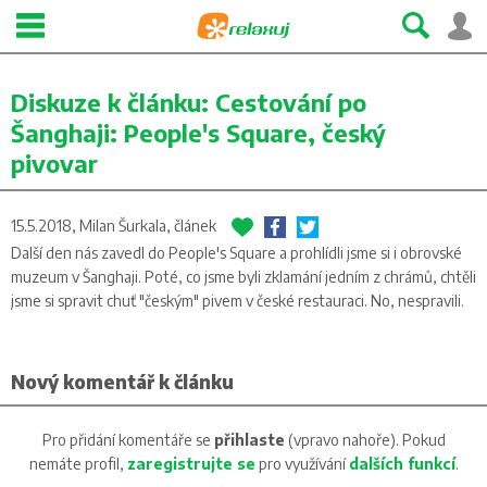
Diskuze k článku:
Cestování po
Šanghaji: People's Square, český
pivovar
15.5.2018, Milan Šurkala,
článek
Další den nás zavedl do People's Square a prohlídli jsme si i obrovské
muzeum v Šanghaji. Poté, co jsme byli zklamání jedním z chrámů, chtěli
jsme si spravit chuť "českým" pivem v české restauraci. No, nespravili.
Nový komentář k článku
Pro přidání komentáře se
přihlaste
(vpravo nahoře). Pokud
nemáte profil,
zaregistrujte se
pro využívání
dalších funkcí
.