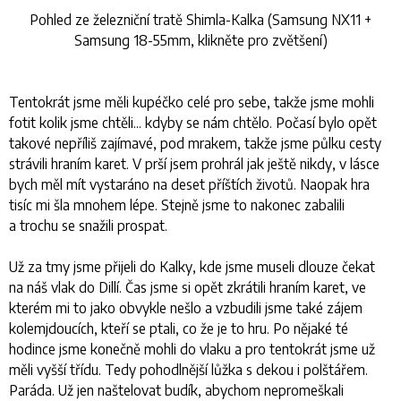
Pohled ze železniční tratě Shimla-Kalka (Samsung NX11 +
Samsung 18-55mm, klikněte pro zvětšení)
Tentokrát jsme měli kupéčko celé pro sebe, takže jsme mohli
fotit kolik jsme chtěli... kdyby se nám chtělo. Počasí bylo opět
takové nepříliš zajímavé, pod mrakem, takže jsme půlku cesty
strávili hraním karet. V prší jsem prohrál jak ještě nikdy, v lásce
bych měl mít vystaráno na deset příštích životů. Naopak hra
tisíc mi šla mnohem lépe. Stejně jsme to nakonec zabalili
a trochu se snažili prospat.
Už za tmy jsme přijeli do Kalky, kde jsme museli dlouze čekat
na náš vlak do Dillí. Čas jsme si opět zkrátili hraním karet, ve
kterém mi to jako obvykle nešlo a vzbudili jsme také zájem
kolemjdoucích, kteří se ptali, co že je to hru. Po nějaké té
hodince jsme konečně mohli do vlaku a pro tentokrát jsme už
měli vyšší třídu. Tedy pohodlnější lůžka s dekou i polštářem.
Paráda. Už jen naštelovat budík, abychom nepromeškali