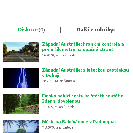
Diskuze
(0)
|
Další z rubriky:
Západní Austrálie: hraniční kontrola a
první kilometry na opačné straně
1.6.2020, Milan Šurkala
Západní Austrálie: s leteckou zastávkou
v Dubaji
7.8.2019, Milan Šurkala
Finsko nabízí cestu ke štěstí: soutěž o
3denní dovolenou
1.4.2019, Milan Šurkala
Měsíc na Bali: Vánoce v Padangbai
11.3.2019, Jana Bártová