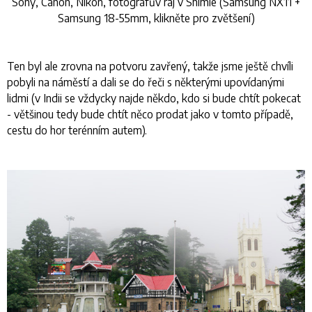
Sony, Canon, Nikon, fotografův ráj v Shimle (Samsung NX11 +
Samsung 18-55mm, klikněte pro zvětšení)
Ten byl ale zrovna na potvoru zavřený, takže jsme ještě chvíli
pobyli na náměstí a dali se do řeči s některými upovídanými
lidmi (v Indii se vždycky najde někdo, kdo si bude chtít pokecat
- většinou tedy bude chtít něco prodat jako v tomto případě,
cestu do hor terénním autem).