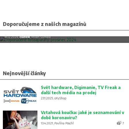
Doporučujeme z našich magazínů
Doporučené fotoaparáty: prosinec 2024
18.12.2024,
článek
, Milan Šurkala
Nejnovější články
Svět hardware, Digimanie, TV Freak a
další tech média na prodej
23.1.2025, oXyShop
Vztahová koučka: jaké je seznamování v
době koronaviru?
13.4.2021, Pavlína Pöschl
7