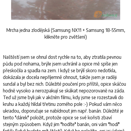
Mrcha jedna zlodějská (Samsung NX11 + Samsung 18-55mm,
klikněte pro zvětšení)
Naštěstí jsem se ohnul dost rychle na to, aby ztratila pevnou
půdu pod nohama, brýle jsem uchránil a opice mě spíše jen
přeskočila a spadla na zem. I když se brýlí skoro nedotkla,
dokázala je docela nepříjemně ohnout, takže jsem je raději
sundal a byl bez nich. Důležité poučení pro příště, opice skáčou
hodně vysoko a nerozpakují se skákat nepozorovaně na záda.
Teď už jsme byli jak v akčním filmu, kdy jsme se rozestavili do
kruhu a každý hlídal třetinu zorného pole :-) Pokud vám něco
ukradou, doporučuje se nabídnout jim např. banán. Důležité je
tento "dárek" položit, protože opice se své kořisti zbaví
stejným způsobem. Když jim "hodíte" banán, oni vám "hodí"
foťák (když budete mít štěstí). Když ho položíte, oni jej údajně