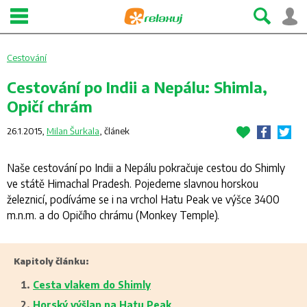
Cestování
Cestování po Indii a Nepálu: Shimla,
Opičí chrám
26.1.2015,
Milan Šurkala
,
článek
Naše cestování po Indii a Nepálu pokračuje cestou do Shimly
ve státě Himachal Pradesh. Pojedeme slavnou horskou
železnicí, podíváme se i na vrchol Hatu Peak ve výšce 3400
m.n.m. a do Opičího chrámu (Monkey Temple).
Kapitoly článku:
Cesta vlakem do Shimly
Horský výšlap na Hatu Peak