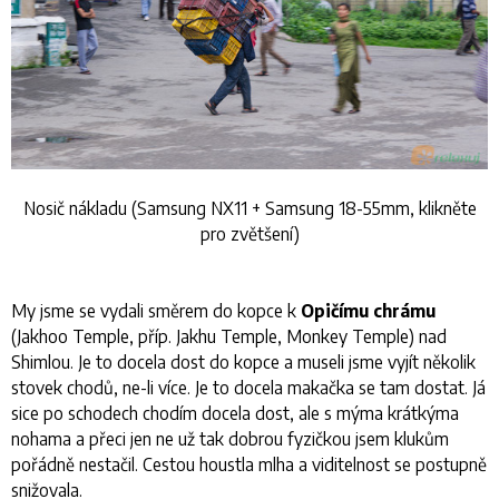
Nosič nákladu (Samsung NX11 + Samsung 18-55mm, klikněte
pro zvětšení)
My jsme se vydali směrem do kopce k
Opičímu chrámu
(Jakhoo Temple, příp. Jakhu Temple, Monkey Temple) nad
Shimlou. Je to docela dost do kopce a museli jsme vyjít několik
stovek chodů, ne-li více. Je to docela makačka se tam dostat. Já
sice po schodech chodím docela dost, ale s mýma krátkýma
nohama a přeci jen ne už tak dobrou fyzičkou jsem klukům
pořádně nestačil. Cestou houstla mlha a viditelnost se postupně
snižovala.