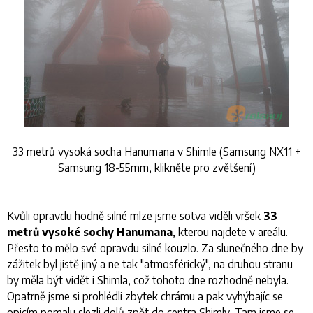
33 metrů vysoká socha Hanumana v Shimle (Samsung NX11 +
Samsung 18-55mm, klikněte pro zvětšení)
Kvůli opravdu hodně silné mlze jsme sotva viděli vršek
33
metrů vysoké sochy Hanumana
, kterou najdete v areálu.
Přesto to mělo své opravdu silné kouzlo. Za slunečného dne by
zážitek byl jistě jiný a ne tak "atmosférický", na druhou stranu
by měla být vidět i Shimla, což tohoto dne rozhodně nebyla.
Opatrně jsme si prohlédli zbytek chrámu a pak vyhýbajíc se
opicím pomalu slezli dolů zpět do centra Shimly. Tam jsme se