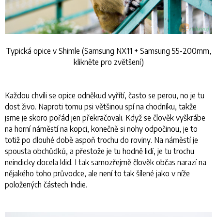
Typická opice v Shimle (Samsung NX11 + Samsung 55-200mm,
klikněte pro zvětšení)
Každou chvíli se opice odněkud vyřítí, často se perou, no je tu
dost živo. Naproti tomu psi většinou spí na chodníku, takže
jsme je skoro pořád jen překračovali. Když se člověk vyškrábe
na horní náměstí na kopci, konečně si nohy odpočinou, je to
totiž po dlouhé době aspoň trochu do roviny. Na náměstí je
spousta obchůdků, a přestože je tu hodně lidí, je tu trochu
neindicky docela klid. I tak samozřejmě člověk občas narazí na
nějakého toho průvodce, ale není to tak šílené jako v níže
položených částech Indie.