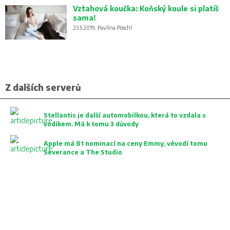
Vztahová koučka: Koňský koule si platíš
sama!
23.5.2019, Pavlína Pöschl
Z dalších serverů
Stellantis je další automobilkou, která to vzdala s
vodíkem. Má k tomu 3 důvody
Apple má 81 nominací na ceny Emmy, vévodí tomu
Severance a The Studio