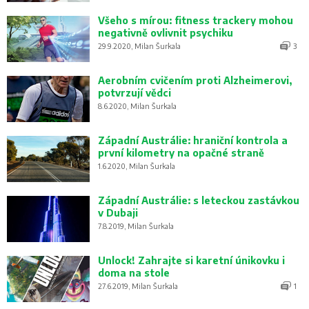
Všeho s mírou: fitness trackery mohou
negativně ovlivnit psychiku
29.9.2020, Milan Šurkala
3
Aerobním cvičením proti Alzheimerovi,
potvrzují vědci
8.6.2020, Milan Šurkala
Západní Austrálie: hraniční kontrola a
první kilometry na opačné straně
1.6.2020, Milan Šurkala
Západní Austrálie: s leteckou zastávkou
v Dubaji
7.8.2019, Milan Šurkala
Unlock! Zahrajte si karetní únikovku i
doma na stole
27.6.2019, Milan Šurkala
1