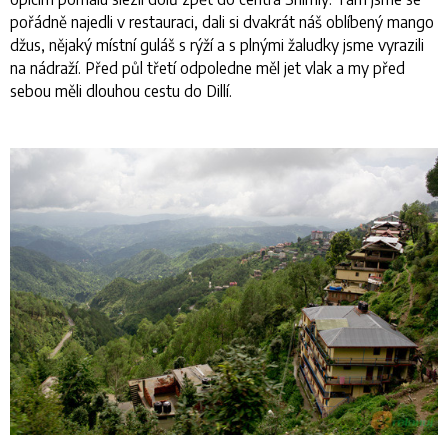
pořádně najedli v restauraci, dali si dvakrát náš oblíbený mango
džus, nějaký místní guláš s rýží a s plnými žaludky jsme vyrazili
na nádraží. Před půl třetí odpoledne měl jet vlak a my před
sebou měli dlouhou cestu do Dillí.