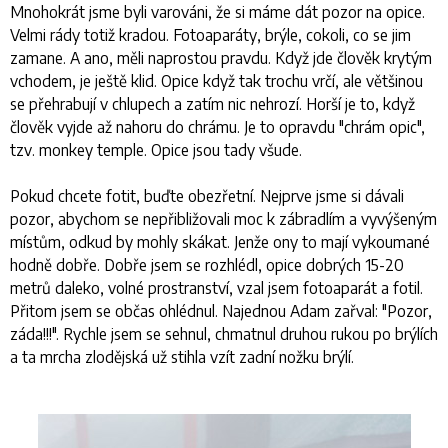
Mnohokrát jsme byli varováni, že si máme dát pozor na opice.
Velmi rády totiž kradou. Fotoaparáty, brýle, cokoli, co se jim
zamane. A ano, měli naprostou pravdu. Když jde člověk krytým
vchodem, je ještě klid. Opice když tak trochu vrčí, ale většinou
se přehrabují v chlupech a zatím nic nehrozí. Horší je to, když
člověk vyjde až nahoru do chrámu. Je to opravdu "chrám opic",
tzv. monkey temple. Opice jsou tady všude.
Pokud chcete fotit, buďte obezřetní. Nejprve jsme si dávali
pozor, abychom se nepřibližovali moc k zábradlím a vyvýšeným
místům, odkud by mohly skákat. Jenže ony to mají vykoumané
hodně dobře. Dobře jsem se rozhlédl, opice dobrých 15-20
metrů daleko, volné prostranství, vzal jsem fotoaparát a fotil.
Přitom jsem se občas ohlédnul. Najednou Adam zařval: "Pozor,
záda!!!". Rychle jsem se sehnul, chmatnul druhou rukou po brýlích
a ta mrcha zlodějská už stihla vzít zadní nožku brýlí.