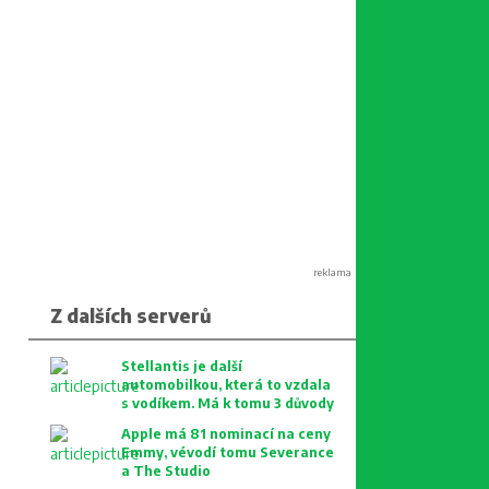
reklama
Z dalších serverů
Stellantis je další
automobilkou, která to vzdala
s vodíkem. Má k tomu 3 důvody
Apple má 81 nominací na ceny
Emmy, vévodí tomu Severance
a The Studio