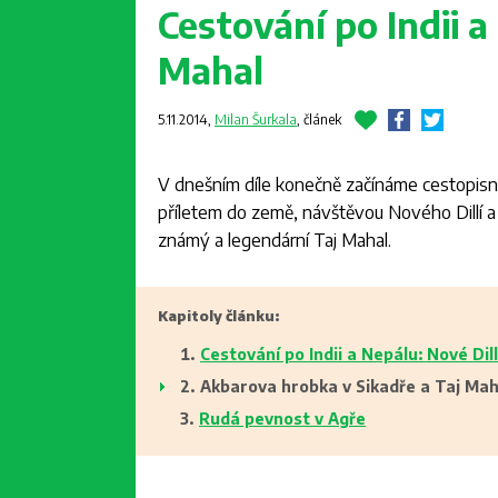
Cestování po Indii a
Mahal
5.11.2014,
Milan Šurkala
,
článek
V dnešním díle konečně začínáme cestopisn
příletem do země, návštěvou Nového Dillí a
známý a legendární Taj Mahal.
Kapitoly článku:
Cestování po Indii a Nepálu: Nové Dil
Akbarova hrobka v Sikadře a Taj Mah
Rudá pevnost v Agře