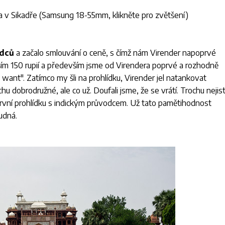
 v Sikadře (
Samsung 18-55mm
, klikněte pro zvětšení)
odců
a začalo smlouvání o ceně, s čímž nám Virender napoprvé
ím 150 rupií a především jsme od Virendera poprvé a rozhodně
want". Zatímco my šli na prohlídku, Virender jel natankovat
u dobrodružné, ale co už. Doufali jsme, že se vrátí. Trochu nejist
 první prohlídku s indickým průvodcem. Už tato pamětihodnost
udná.