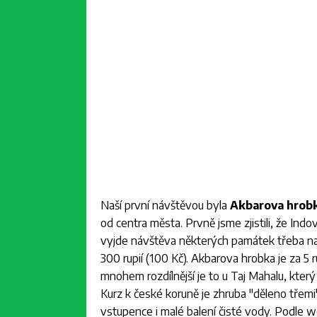
Naší první návštěvou byla
Akbarova hrobk
od centra města. Prvně jsme zjistili, že In
vyjde návštěva některých památek třeba na 5 
300 rupií (100 Kč). Akbarova hrobka je za 5 ru
mnohem rozdílnější je to u Taj Mahalu, který 
Kurz k české koruně je zhruba "děleno třemi
vstupence i malé balení čisté vody. Podle 