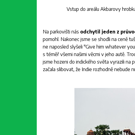
Vstup do areálu Akbarovy hrobka
Na parkovišti nás
odchytil jeden z prův
pomohl. Nakonec jsme se shodli na ceně tuš
ne naposled slyšeli "Give him whatever you 
s téměř všemi našimi věcmi v jeho autě. Troch
jsme hozeni do indického světa vyrazili na
začala slibovat, že Indie rozhodně nebude n