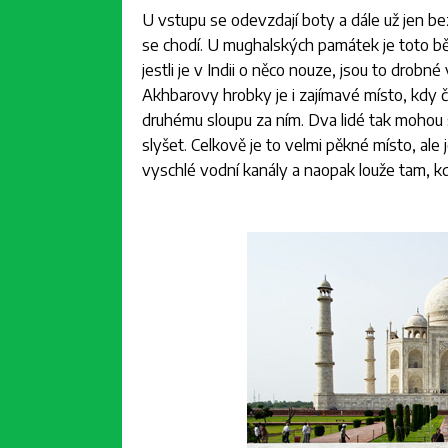
U vstupu se odevzdají boty a dále už jen be
se chodí. U mughalských památek je toto běž
jestli je v Indii o něco nouze, jsou to drob
Akhbarovy hrobky je i zajímavé místo, kdy 
druhému sloupu za ním. Dva lidé tak mohou 
slyšet. Celkově je to velmi pěkné místo, ale j
vyschlé vodní kanály a naopak louže tam, k