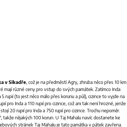
a v Sikadře
, což je na předměstí Agry, zhruba něco přes 10 km
dové mají různé ceny pro vstup do svých památek. Zatímco Inda
rupií (to jest něco málo přes korunu a půl), cizince to vyjde na
pií pro Inda a 110 rupií pro cizince, což ani tak není hrozné, jenže
stojí 20 rupií pro Inda a 750 rupií pro cizince. Trochu nepoměr.
", takže nějakých 100 korun. U Taj Mahalu navíc dostanete ke
webových stránek Taj Mahalu je tato památka v pátek zavřena.