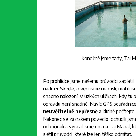
Konečně jsme tady, Taj M
Po prohlídce jsme našemu průvodci zaplatili
nádraží. Skvěle, o věci jsme nepřišli, mohli 
snadno nalezení. V úzkých uličkách, kdy tu p
opravdu není snadné. Navíc GPS souřadnice (
neuvěřitelně nepřesně
a klidně počítejte 
Nakonec se zázrakem povedlo, ochudili jsme s
odpočinuli a vyrazili směrem na Taj Mahal, 
slétli průvodci, které lze jen těžko odmítat.