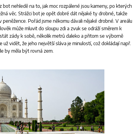
z bot nehledě na to, jak moc rozpálené jsou kameny, po kterých
ná věc. Strážci bot je opět dobré dát nějaké ty drobné, takže
né v peněžence. Pořád jsme někomu dávali nějaké drobné. V areálu
člověk může mluvit do sloupu zdi a zvuk se odráží směrem k
stát zády k sobě, několik metrů daleko a přitom se výborně
e už vidět, že jeho největší sláva je minulostí, což dokládají např.
de by měla být rovná zem.