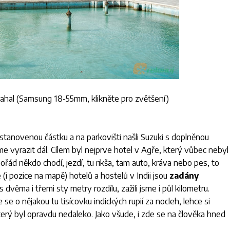
ahal (
Samsung 18-55mm
, klikněte pro zvětšení)
 stanovenou částku a na parkovišti našli Suzuki s doplněnou
jsme vyrazit dál. Cílem byl nejprve hotel v Agře, který vůbec nebyl
ořád někdo chodí, jezdí, tu rikša, tam auto, kráva nebo pes, to
i pozice na mapě) hotelů a hostelů v Indii jsou
zadány
s dvěma i třemi sty metry rozdílu, zažili jsme i půl kilometru.
e o nějakou tu tisícovku indických rupií za nocleh, lehce si
který byl opravdu nedaleko. Jako všude, i zde se na člověka hned