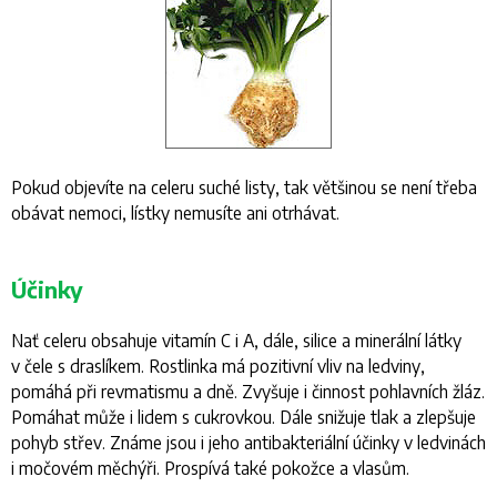
Pokud objevíte na celeru suché listy, tak většinou se není třeba
obávat nemoci, lístky nemusíte ani otrhávat.
Účinky
Nať celeru obsahuje vitamín C i A, dále, silice a minerální látky
v čele s draslíkem. Rostlinka má pozitivní vliv na ledviny,
pomáhá při revmatismu a dně. Zvyšuje i činnost pohlavních žláz.
Pomáhat může i lidem s cukrovkou. Dále snižuje tlak a zlepšuje
pohyb střev. Známe jsou i jeho antibakteriální účinky v ledvinách
i močovém měchýři. Prospívá také pokožce a vlasům.