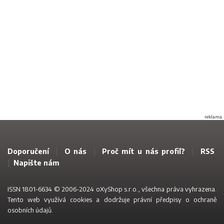
reklama
Doporučení
|
O nás
|
Proč mít u nás profil?
|
RSS
|
Napište nám
ISSN 1801-6634 © 2006-2024 oXyShop s.r.o., všechna práva vyhrazena.
Tento web využívá
cookies a dodržuje právní předpisy o ochraně
osobních údajů
.