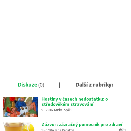
Diskuze
(0)
|
Další z rubriky:
Hostiny v časech nedostatku: o
středověkém stravování
9.3.2016, Michal Spáčil
Zázvor: zázračný pomocník pro zdraví
18.7.2014, Jana Běhalová
1