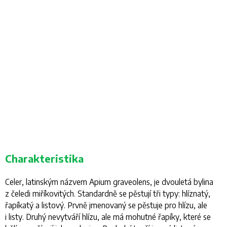
Charakteristika
Celer, latinským názvem
Apium graveolens
, je dvouletá bylina
z čeledi miříkovitých. Standardně se pěstují tři typy: hlíznatý,
řapíkatý a listový. Prvně jmenovaný se pěstuje pro hlízu, ale
i listy. Druhý nevytváří hlízu, ale má mohutné řapíky, které se