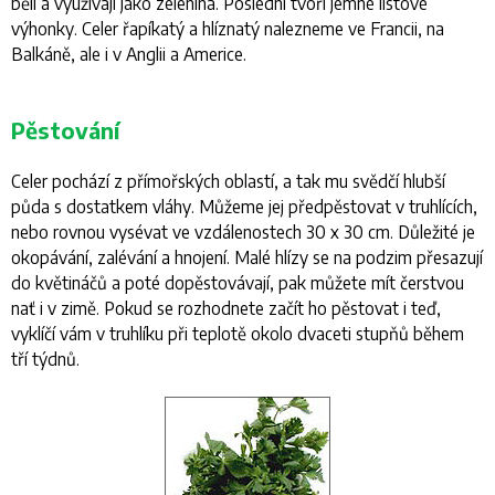
bělí a využívají jako zelenina. Poslední tvoří jemné listové
výhonky. Celer řapíkatý a hlíznatý nalezneme ve Francii, na
Balkáně, ale i v Anglii a Americe.
Pěstování
Celer pochází z přímořských oblastí, a tak mu svědčí hlubší
půda s dostatkem vláhy. Můžeme jej předpěstovat v truhlících,
nebo rovnou vysévat ve vzdálenostech 30 x 30 cm. Důležité je
okopávání, zalévání a hnojení. Malé hlízy se na podzim přesazují
do květináčů a poté dopěstovávají, pak můžete mít čerstvou
nať i v zimě. Pokud se rozhodnete začít ho pěstovat i teď,
vyklíčí vám v truhlíku při teplotě okolo dvaceti stupňů během
tří týdnů.