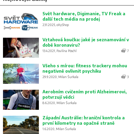
Svět hardware, Digimanie, TV Freak a
další tech média na prodej
23.1.2025, oXyShop
Vztahová koučka: jaké je seznamování v
době koronaviru?
13.4.2021, Pavlína Pöschl
7
Všeho s mírou: fitness trackery mohou
negativně ovlivnit psychiku
29.9.2020, Milan Šurkala
3
Aerobním cvičením proti Alzheimerovi,
potvrzují vědci
8.6.2020, Milan Šurkala
Západní Austrálie: hraniční kontrola a
první kilometry na opačné straně
1.6.2020, Milan Šurkala