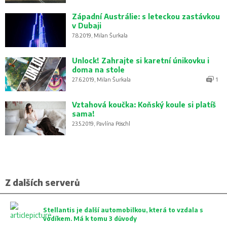
Západní Austrálie: s leteckou zastávkou
v Dubaji
7.8.2019, Milan Šurkala
Unlock! Zahrajte si karetní únikovku i
doma na stole
27.6.2019, Milan Šurkala
1
Vztahová koučka: Koňský koule si platíš
sama!
23.5.2019, Pavlína Pöschl
Z dalších serverů
Stellantis je další automobilkou, která to vzdala s
vodíkem. Má k tomu 3 důvody