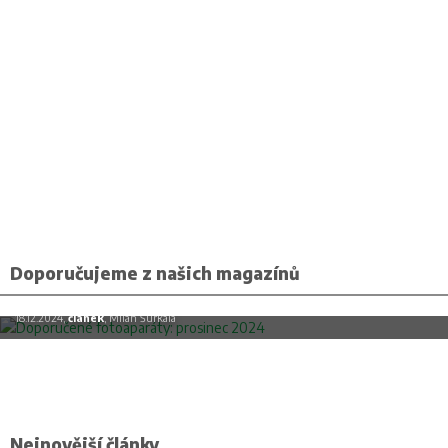
Doporučujeme z našich magazínů
Doporučené fotoaparáty: prosinec 2024
18.12.2024,
článek
, Milan Šurkala
Nejnovější články