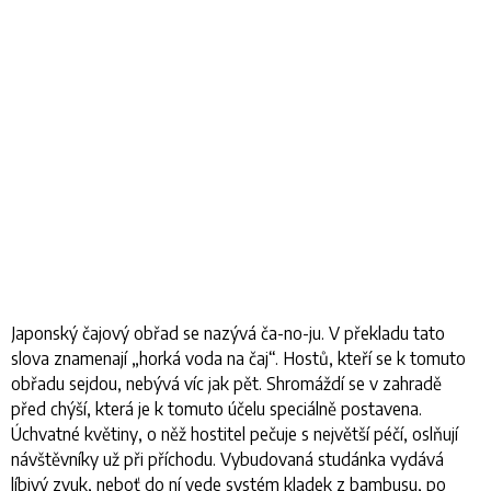
Japonský čajový obřad se nazývá
ča-no-ju
. V překladu tato
slova znamenají
„horká voda na ča
j“
.
Hostů, kteří se k tomuto
obřadu sejdou, nebývá víc jak pět. Shromáždí se v zahradě
před chýší, která je k tomuto účelu speciálně postavena.
Úchvatné květiny, o něž hostitel pečuje s největší péčí, oslňují
návštěvníky už při příchodu. Vybudovaná studánka vydává
líbivý zvuk, neboť do ní vede systém kladek z bambusu, po