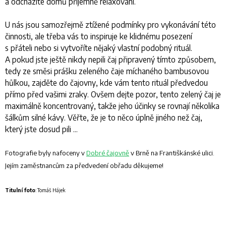
a odcházíte domů příjemně relaxovaní.
U nás jsou samozřejmě ztížené podmínky pro vykonávání této
činnosti, ale třeba vás to inspiruje ke klidnému posezení
s přáteli nebo si vytvoříte nějaký vlastní podobný rituál.
A pokud jste ještě nikdy nepili čaj připravený tímto způsobem,
tedy ze směsi prášku zeleného čaje míchaného bambusovou
hůlkou, zajděte do čajovny, kde vám tento rituál předvedou
přímo před vašimi zraky. Ovšem dejte pozor, tento zelený čaj je
maximálně koncentrovaný, takže jeho účinky se rovnají několika
šálkům silné kávy. Věřte, že je to něco úplně jiného než čaj,
který jste dosud pili ...
Fotografie byly nafoceny v
Dobré čajovně
v Brně na Františkánské ulici.
Jejím zaměstnancům za předvedení obřadu děkujeme!
Titulní foto
: Tomáš Hájek