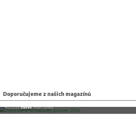
Doporučujeme z našich magazínů
Doporučené fotoaparáty: prosinec 2024
18.12.2024,
článek
, Milan Šurkala