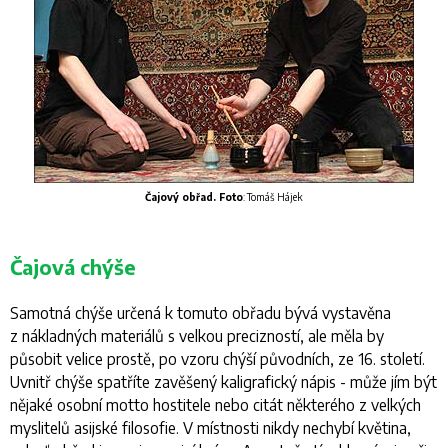
Čajový obřad.
Foto
: Tomáš Hájek
Čajová chýše
Samotná chýše určená k tomuto obřadu bývá vystavěna
z nákladných materiálů s velkou precizností, ale měla by
působit velice prostě, po vzoru chýší původních, ze 16. století.
Uvnitř chýše spatříte zavěšený kaligrafický nápis - může jím být
nějaké osobní motto hostitele nebo citát některého z velkých
myslitelů asijské filosofie. V místnosti nikdy nechybí květina,