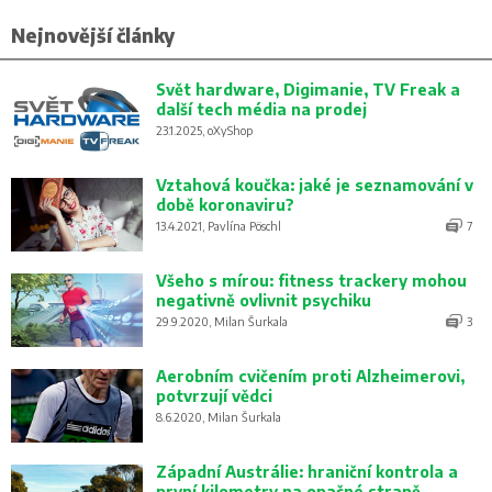
Nejnovější články
Svět hardware, Digimanie, TV Freak a
další tech média na prodej
23.1.2025, oXyShop
Vztahová koučka: jaké je seznamování v
době koronaviru?
13.4.2021, Pavlína Pöschl
7
Všeho s mírou: fitness trackery mohou
negativně ovlivnit psychiku
29.9.2020, Milan Šurkala
3
Aerobním cvičením proti Alzheimerovi,
potvrzují vědci
8.6.2020, Milan Šurkala
Západní Austrálie: hraniční kontrola a
první kilometry na opačné straně