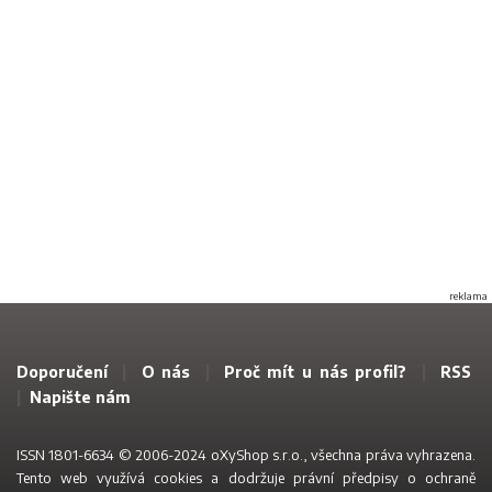
reklama
Doporučení
|
O nás
|
Proč mít u nás profil?
|
RSS
|
Napište nám
ISSN 1801-6634 © 2006-2024 oXyShop s.r.o., všechna práva vyhrazena.
Tento web využívá
cookies a dodržuje právní předpisy o ochraně