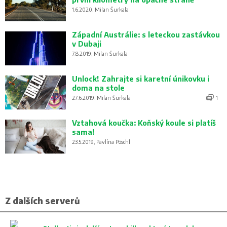
1.6.2020, Milan Šurkala
Západní Austrálie: s leteckou zastávkou
v Dubaji
7.8.2019, Milan Šurkala
Unlock! Zahrajte si karetní únikovku i
doma na stole
27.6.2019, Milan Šurkala
1
Vztahová koučka: Koňský koule si platíš
sama!
23.5.2019, Pavlína Pöschl
Z dalších serverů