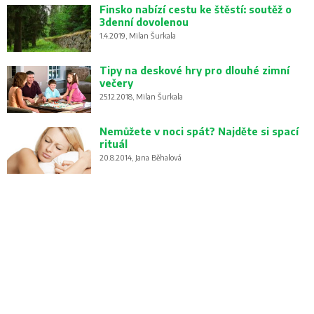
Finsko nabízí cestu ke štěstí: soutěž o
3denní dovolenou
1.4.2019, Milan Šurkala
Tipy na deskové hry pro dlouhé zimní
večery
25.12.2018, Milan Šurkala
Nemůžete v noci spát? Najděte si spací
rituál
20.8.2014, Jana Běhalová