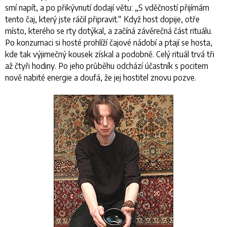
smí napít, a po přikývnutí dodají větu:
„S vděčností přijímám
tento čaj, který jste ráčil připravit.“
Když host dopije, otře
místo, kterého se rty dotýkal, a začíná závěrečná část rituálu.
Po konzumaci si hosté prohlíží čajové nádobí a ptají se hosta,
kde tak výjimečný kousek získal a podobně. Celý rituál trvá tři
až čtyři hodiny. Po jeho průběhu odchází účastník s pocitem
nově nabité energie a doufá, že jej hostitel znovu pozve.