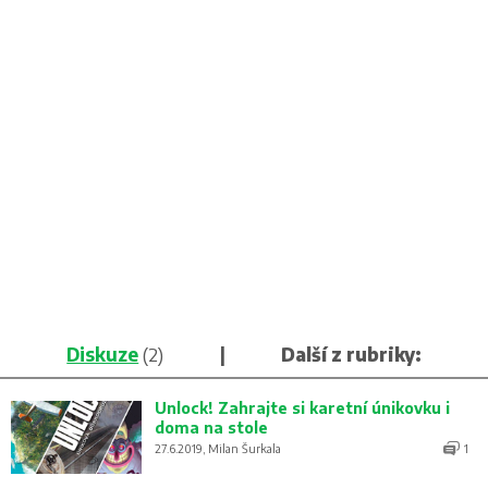
Diskuze
(2)
|
Další z rubriky:
Unlock! Zahrajte si karetní únikovku i
doma na stole
27.6.2019, Milan Šurkala
1