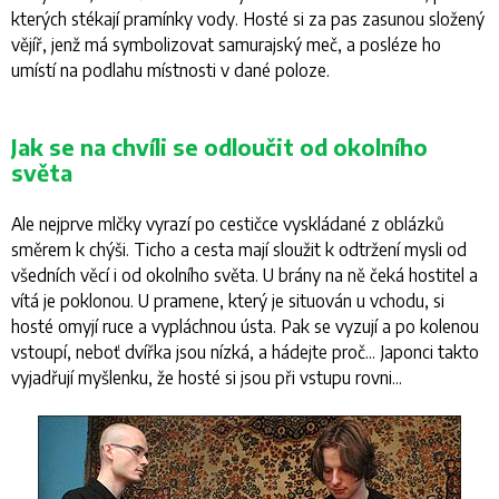
kterých stékají pramínky vody. Hosté si za pas zasunou složený
vějíř, jenž má symbolizovat samurajský meč, a posléze ho
umístí na podlahu místnosti v dané poloze.
Jak se na chvíli se odloučit od okolního
světa
Ale nejprve mlčky vyrazí po cestičce vyskládané z oblázků
směrem k chýši. Ticho a cesta mají sloužit k odtržení mysli od
všedních věcí i od okolního světa. U brány na ně čeká hostitel a
vítá je poklonou. U pramene, který je situován u vchodu, si
hosté omyjí ruce a vypláchnou ústa. Pak se vyzují a po kolenou
vstoupí, neboť dvířka jsou nízká, a hádejte proč... Japonci takto
vyjadřují myšlenku, že hosté si jsou při vstupu rovni...