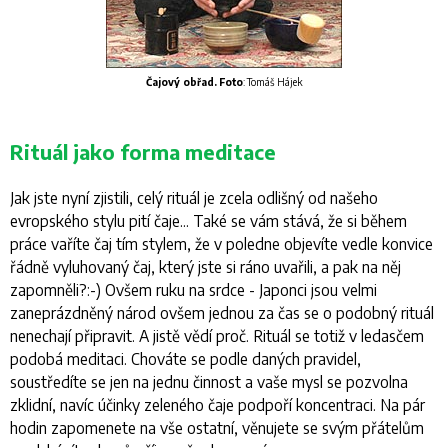
Čajový obřad.
Foto
: Tomáš Hájek
Rituál jako forma meditace
Jak jste nyní zjistili, celý rituál je zcela odlišný od našeho
evropského stylu pití čaje... Také se vám stává, že si během
práce vaříte čaj tím stylem, že v poledne objevíte vedle konvice
řádně vyluhovaný čaj, který jste si ráno uvařili, a pak na něj
zapomněli?:-) Ovšem ruku na srdce - Japonci jsou velmi
zaneprázdněný národ ovšem jednou za čas se o podobný rituál
nenechají připravit. A jistě vědí proč. Rituál se totiž v ledasčem
podobá meditaci. Chováte se podle daných pravidel,
soustředíte se jen na jednu činnost a vaše mysl se pozvolna
zklidní, navíc účinky zeleného čaje podpoří koncentraci. Na pár
hodin zapomenete na vše ostatní, věnujete se svým přátelům