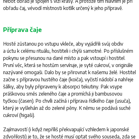
neboť obřad je spojen s vizí krásy. A protože tím hlavním je při
obřadu čaj, vévodí místnosti kotlík určený k jeho přípravě.
Příprava čaje
Hosté zůstanou po vstupu vkleče, aby vyjádřili svůj obdiv
a úctu k celému rituálu, hostiteli i chýši samotné. Po příslušném
pokynu se přesunou na dané místo a pak vstoupí i hostitel.
První věc, která se hostům servíruje, je syté cukroví, v originále
nazývané
omogaši
. Dalo by se přirovnat k našemu želé. Hostitel
začne s přípravou hustého čaje (
koiča
), vyčistí nádobí a nahřeje
šálky, aby byly připraveny k absorpci tekutiny. Pak vsype
práškovou směs zeleného čaje a promíchá ji bambusovou
tyčkou (
časen
). Po chvíli začíná i příprava řídkého čaje (
usuča
),
který je vyšlehán až do zelené pěny. K němu se podává suché
cukroví (
higaši
).
Zajímavostí (i když nepříliš překvapující vzhledem k japonské
zdvořilosti) je to, že se hosté musí optat svého souseda, zda se