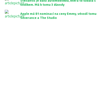
Stellantis je další automobilkou, která to vzdala s
vodíkem. Má k tomu 3 důvody
Apple má 81 nominací na ceny Emmy, vévodí tomu
Severance a The Studio