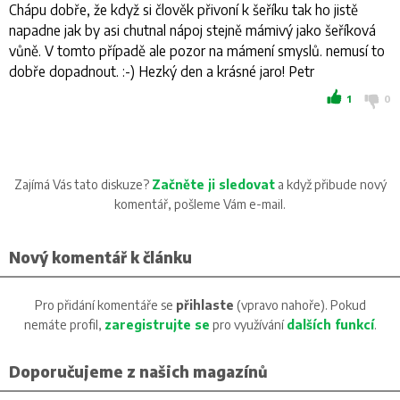
Chápu dobře, že když si člověk přivoní k šeříku tak ho jistě
napadne jak by asi chutnal nápoj stejně mámivý jako šeříková
vůně. V tomto případě ale pozor na mámení smyslů. nemusí to
dobře dopadnout. :­-­) Hezký den a krásné jaro! Petr
1
0
Zajímá Vás tato diskuze?
Začněte ji sledovat
a když přibude nový
komentář, pošleme Vám e-mail.
Nový komentář k článku
Pro přidání komentáře se
přihlaste
(vpravo nahoře). Pokud
nemáte profil,
zaregistrujte se
pro využívání
dalších funkcí
.
Doporučujeme z našich magazínů
Doporučené fotoaparáty: prosinec 2024