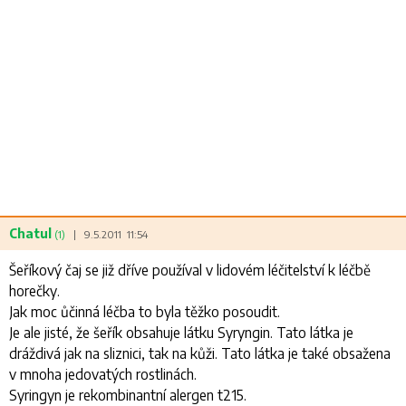
Chatul
(1)
|
9.5.2011
11:54
Šeříkový čaj se již dříve používal v lidovém léčitelství k léčbě
horečky.
Jak moc ůčinná léčba to byla těžko posoudit.
Je ale jisté, že šeřík obsahuje látku Syryngin. Tato látka je
dráždivá jak na sliznici, tak na kůži. Tato látka je také obsažena
v mnoha jedovatých rostlinách.
Syringyn je rekombinantní alergen t215.