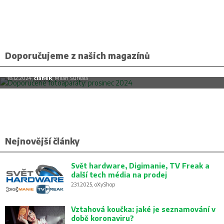
Doporučujeme z našich magazínů
Doporučené fotoaparáty: prosinec 2024
18.12.2024,
článek
, Milan Šurkala
Nejnovější články
Svět hardware, Digimanie, TV Freak a
další tech média na prodej
23.1.2025, oXyShop
Vztahová koučka: jaké je seznamování v
době koronaviru?