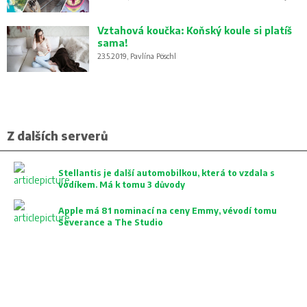
Vztahová koučka: Koňský koule si platíš
sama!
23.5.2019, Pavlína Pöschl
Z dalších serverů
Stellantis je další automobilkou, která to vzdala s
vodíkem. Má k tomu 3 důvody
Apple má 81 nominací na ceny Emmy, vévodí tomu
Severance a The Studio