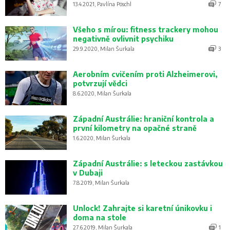
13.4.2021, Pavlína Pöschl
7
Všeho s mírou: fitness trackery mohou
negativně ovlivnit psychiku
29.9.2020, Milan Šurkala
3
Aerobním cvičením proti Alzheimerovi,
potvrzují vědci
8.6.2020, Milan Šurkala
Západní Austrálie: hraniční kontrola a
první kilometry na opačné straně
1.6.2020, Milan Šurkala
Západní Austrálie: s leteckou zastávkou
v Dubaji
7.8.2019, Milan Šurkala
Unlock! Zahrajte si karetní únikovku i
doma na stole
27.6.2019, Milan Šurkala
1