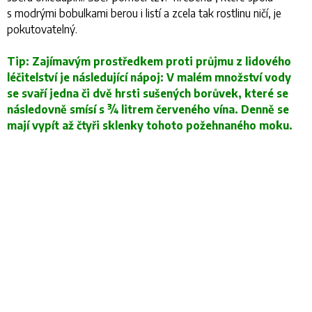
s modrými bobulkami berou i listí a zcela tak rostlinu ničí, je
pokutovatelný.
Tip: Zajímavým prostředkem proti průjmu z lidového
léčitelství je následující nápoj: V malém množství vody
se svaří jedna či dvě hrsti sušených borůvek, které se
následovně smísí s ¾ litrem červeného vína. Denně se
mají vypít až čtyři sklenky tohoto požehnaného moku.