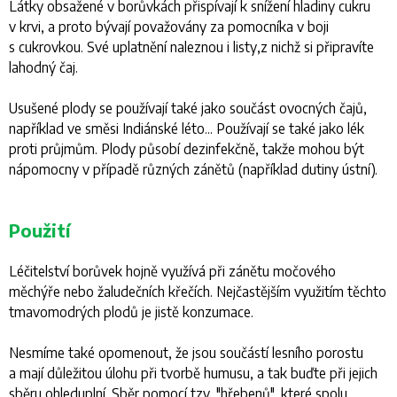
Látky obsažené v borůvkách přispívají k snížení hladiny cukru
v krvi, a proto bývají považovány za pomocníka v boji
s cukrovkou. Své uplatnění naleznou i listy,z nichž si připravíte
lahodný čaj.
Usušené plody se používají také jako součást ovocných čajů,
například ve směsi Indiánské léto... Používají se také jako lék
proti průjmům. Plody působí dezinfekčně, takže mohou být
nápomocny v případě různých zánětů (například dutiny ústní).
Použití
Léčitelství borůvek hojně využívá při zánětu močového
měchýře nebo žaludečních křečích. Nejčastějším využitím těchto
tmavomodrých plodů je jistě konzumace.
Nesmíme také opomenout, že jsou součástí lesního porostu
a mají důležitou úlohu při tvorbě humusu, a tak buďte při jejich
sběru ohleduplní. Sběr pomocí tzv. "hřebenů", které spolu