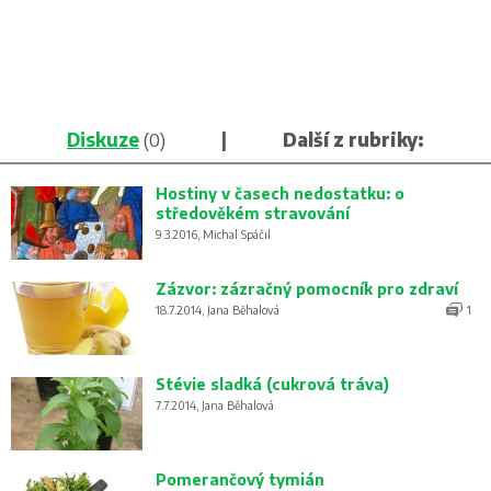
Diskuze
(0)
|
Další z rubriky:
Hostiny v časech nedostatku: o
středověkém stravování
9.3.2016, Michal Spáčil
Zázvor: zázračný pomocník pro zdraví
18.7.2014, Jana Běhalová
1
Stévie sladká (cukrová tráva)
7.7.2014, Jana Běhalová
Pomerančový tymián