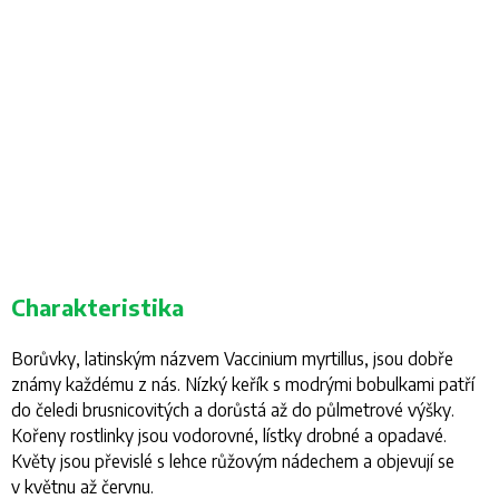
Charakteristika
Borůvky, latinským názvem
Vaccinium myrtillus
, jsou dobře
známy každému z nás. Nízký keřík s modrými bobulkami patří
do čeledi brusnicovitých a dorůstá až do půlmetrové výšky.
Kořeny rostlinky jsou vodorovné, lístky drobné a opadavé.
Květy jsou převislé s lehce růžovým nádechem a objevují se
v květnu až červnu.