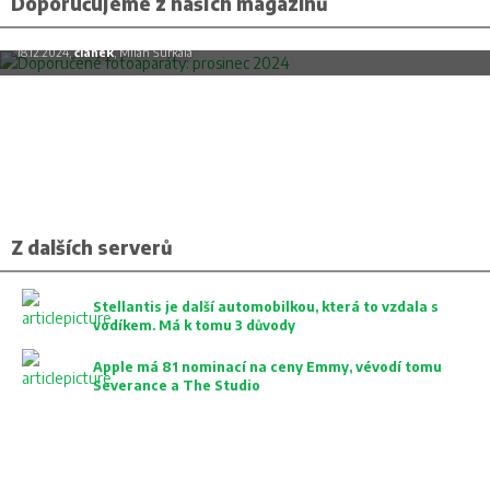
Doporučujeme z našich magazínů
Doporučené fotoaparáty: prosinec 2024
18.12.2024,
článek
, Milan Šurkala
Z dalších serverů
Stellantis je další automobilkou, která to vzdala s
vodíkem. Má k tomu 3 důvody
Apple má 81 nominací na ceny Emmy, vévodí tomu
Severance a The Studio