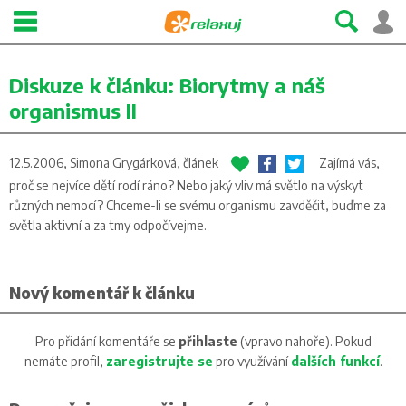
Diskuze k článku:
Biorytmy a náš
organismus II
12.5.2006, Simona Grygárková,
článek
Zajímá vás,
proč se nejvíce dětí rodí ráno? Nebo jaký vliv má světlo na výskyt
různých nemocí? Chceme-li se svému organismu zavděčit, buďme za
světla aktivní a za tmy odpočívejme.
Nový komentář k článku
Pro přidání komentáře se
přihlaste
(vpravo nahoře). Pokud
nemáte profil,
zaregistrujte se
pro využívání
dalších funkcí
.