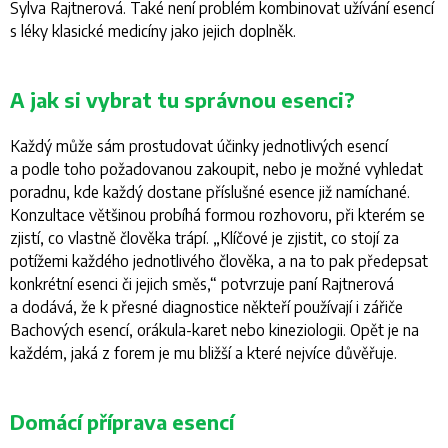
Sylva Rajtnerová. Také není problém kombinovat užívání esencí
s léky klasické medicíny jako jejich doplněk.
A jak si vybrat tu správnou esenci?
Každý může sám prostudovat účinky jednotlivých esencí
a podle toho požadovanou zakoupit, nebo je možné vyhledat
poradnu, kde každý dostane příslušné esence již namíchané.
Konzultace většinou probíhá formou rozhovoru, při kterém se
zjistí, co vlastně člověka trápí. „
Klíčové je zjistit, co stojí za
potížemi každého jednotlivého člověka, a na to pak předepsat
konkrétní esenci či jejich směs
,“ potvrzuje paní Rajtnerová
a dodává, že k přesné diagnostice někteří používají i zářiče
Bachových esencí, orákula-karet nebo kineziologii. Opět je na
každém, jaká z forem je mu bližší a které nejvíce důvěřuje.
Domácí příprava esencí