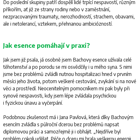
Do poslední skupiny patří dospělí lidé trpící nespavostí, různým
příkořím, ať již ze strany rodiny nebo v zaměstnání,
nezpracovanými traumaty, nerozhodností, strachem, obavami,
ale i netolerancí, vztekem, přehnanou ambiciózností.
Jak esence pomáhají v praxi?
Jak jsem již psala, já osobně jsem Bachovy esence užívala celé
těhotenství a po porodu se mi osvědčily i u mého syna. S nimi
jsme bez problémů zvládli nutnou hospitalizaci hned v prvním
měsíci jeho života, potom veškeré cestování, zvykání si na nové
věci a prostředí. Neocenitelným pomocníkem mi pak byly při
synově nespavosti, kdy jsem lépe zvládala psychickou
i fyzickou únavu a vyčerpání.
Podobnou zkušenost má i Jana Pavlová, která díky Bachovým
esencím zvládla s půlroční dcerou bez problémů napsat
diplomovou práci a samozřejmě ji i obhájit. „
Nejdříve byl
problém cokoli udělat. Péče o dceru mi brala veškerou energii,