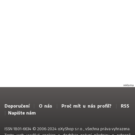
reklama
Doporučení
|
O nás
|
Proč mít u nás profil?
|
RSS
|
Napište nám
ISSN 1801-6634 © 2006-2024 oXyShop s.r.o., všechna práva vyhrazena.