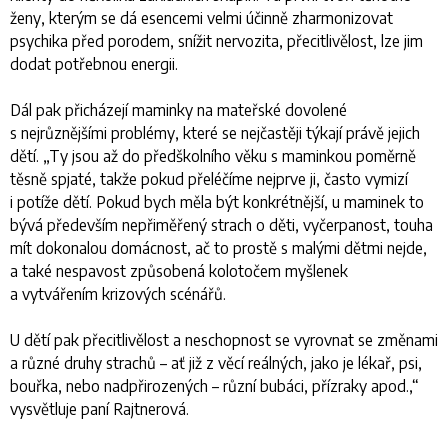
ženy, kterým se dá esencemi velmi účinně zharmonizovat
psychika před porodem, snížit nervozita, přecitlivělost, lze jim
dodat potřebnou energii.
Dál pak přicházejí maminky na mateřské dovolené
s nejrůznějšími problémy, které se nejčastěji týkají právě jejich
dětí. „T
y jsou až do předškolního věku s maminkou poměrně
těsně spjaté, takže pokud přeléčíme nejprve ji, často vymizí
i potíže dětí. Pokud bych měla být konkrétnější, u maminek to
bývá především nepřiměřený strach o děti, vyčerpanost, touha
mít dokonalou domácnost, ač to prostě s malými dětmi nejde,
a také nespavost způsobená kolotočem myšlenek
a vytvářením krizových scénářů.
U dětí pak přecitlivělost a neschopnost se vyrovnat se změnami
a různé druhy strachů – ať již z věcí reálných, jako je lékař, psi,
bouřka, nebo nadpřirozených – různí bubáci, přízraky apod.
,“
vysvětluje paní Rajtnerová.