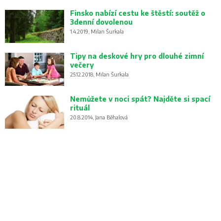
Finsko nabízí cestu ke štěstí: soutěž o
3denní dovolenou
1.4.2019, Milan Šurkala
Tipy na deskové hry pro dlouhé zimní
večery
25.12.2018, Milan Šurkala
Nemůžete v noci spát? Najděte si spací
rituál
20.8.2014, Jana Běhalová