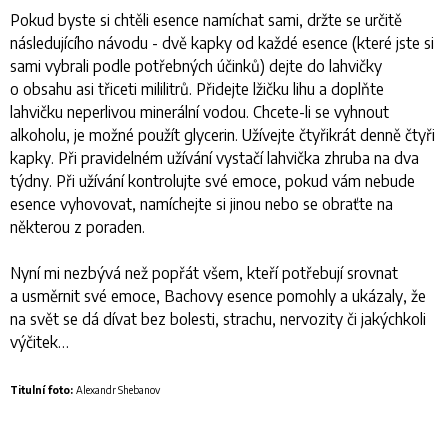
Pokud byste si chtěli esence namíchat sami, držte se určitě
následujícího návodu - dvě kapky od každé esence (které jste si
sami vybrali podle potřebných účinků) dejte do lahvičky
o obsahu asi třiceti mililitrů. Přidejte lžičku lihu a doplňte
lahvičku neperlivou minerální vodou. Chcete-li se vyhnout
alkoholu, je možné použít glycerin. Užívejte čtyřikrát denně čtyři
kapky. Při pravidelném užívání vystačí lahvička zhruba na dva
týdny. Při užívání kontrolujte své emoce, pokud vám nebude
esence vyhovovat, namíchejte si jinou nebo se obraťte na
některou z poraden.
Nyní mi nezbývá než popřát všem, kteří potřebují srovnat
a usměrnit své emoce, Bachovy esence pomohly a ukázaly, že
na svět se dá dívat bez bolesti, strachu, nervozity či jakýchkoli
výčitek…
Titulní foto:
Alexandr Shebanov