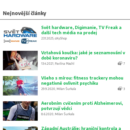
Nejnovější články
Svět hardware, Digimanie, TV Freak a
další tech média na prodej
23.1.2025, oXyShop
Vztahová koučka: jaké je seznamování v
době koronaviru?
13.4.2021, Pavlína Pöschl
7
Všeho s mírou: fitness trackery mohou
negativně ovlivnit psychiku
29.9.2020, Milan Šurkala
3
Aerobním cvičením proti Alzheimerovi,
potvrzují vědci
8.6.2020, Milan Šurkala
Západní Austrálie: hraniční kontrola a