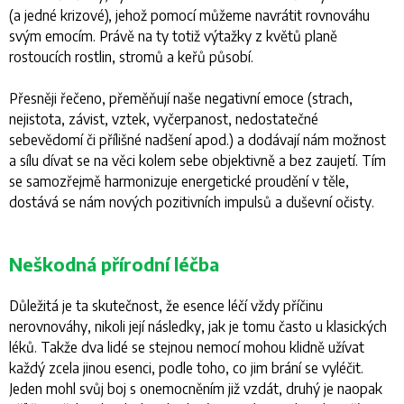
(a jedné krizové), jehož pomocí můžeme navrátit rovnováhu
svým emocím. Právě na ty totiž výtažky z květů planě
rostoucích rostlin, stromů a keřů působí.
Přesněji řečeno, přeměňují naše negativní emoce (strach,
nejistota, závist, vztek, vyčerpanost, nedostatečné
sebevědomí či přílišné nadšení apod.) a dodávají nám možnost
a sílu dívat se na věci kolem sebe objektivně a bez zaujetí. Tím
se samozřejmě harmonizuje energetické proudění v těle,
dostává se nám nových pozitivních impulsů a duševní očisty.
Neškodná přírodní léčba
Důležitá je ta skutečnost, že esence léčí vždy příčinu
nerovnováhy, nikoli její následky, jak je tomu často u klasických
léků. Takže dva lidé se stejnou nemocí mohou klidně užívat
každý zcela jinou esenci, podle toho, co jim brání se vyléčit.
Jeden mohl svůj boj s onemocněním již vzdát, druhý je naopak