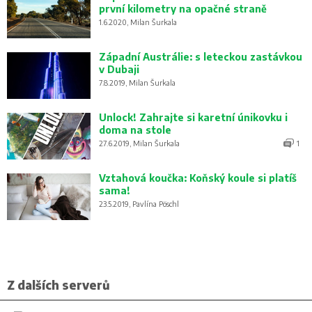
první kilometry na opačné straně
1.6.2020, Milan Šurkala
Západní Austrálie: s leteckou zastávkou
v Dubaji
7.8.2019, Milan Šurkala
Unlock! Zahrajte si karetní únikovku i
doma na stole
27.6.2019, Milan Šurkala
1
Vztahová koučka: Koňský koule si platíš
sama!
23.5.2019, Pavlína Pöschl
Z dalších serverů