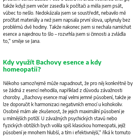
takže když jsem večer zasedla k počítači a měla jsem psát,
vůbec to nešlo. Nedokázala jsem se soustředit, nebavilo mě
pročítat materiály a než jsem napsala první slova, uplynuly bez
problémů dvě hodiny. Takže nakonec jsem si nechala namíchat
esence a najednou to šlo – rozvrhla jsem si činnosti a zvládla
to
,“ směje se Jana.
Kdy využít Bachovy esence a kdy
homeopatii?
Někoho samozřejmě může napadnout, že pro něj konkrétně by
se žádná z esencí nehodila, například z důvodu závažnosti
choroby. „
Bachovy esence mají velmi jemné působení, takže je
lze doporučit k harmonizaci negativních emocí u kohokoliv.
Osobně mám ale zkušenost, že jejich maximální působení je
u mírnějších potíží. U závažných psychických stavů nebo
fyzických obtížích bych volila spíš klasickou homeopatii, jejíž
působení je mnohem hlubší, a tím i efektivnější
,“ říká k tomuto