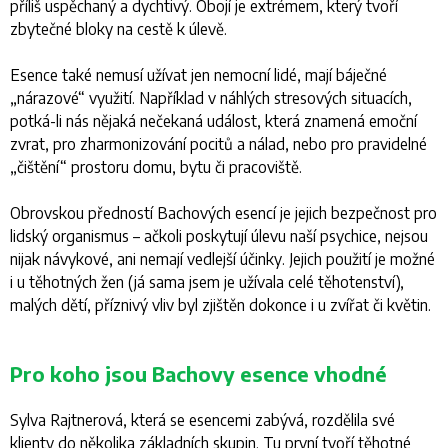
příliš uspěchaný a dychtivý. Obojí je extrémem, který tvoří
zbytečné bloky na cestě k úlevě.
Esence také nemusí užívat jen nemocní lidé, mají báječné
„nárazové“ využití. Například v náhlých stresových situacích,
potká-li nás nějaká nečekaná událost, která znamená emoční
zvrat, pro zharmonizování pocitů a nálad, nebo pro pravidelné
„čištění“ prostoru domu, bytu či pracoviště.
Obrovskou předností Bachových esencí je jejich bezpečnost pro
lidský organismus – ačkoli poskytují úlevu naší psychice, nejsou
nijak návykové, ani nemají vedlejší účinky. Jejich použití je možné
i u těhotných žen (já sama jsem je užívala celé těhotenství),
malých dětí, příznivý vliv byl zjištěn dokonce i u zvířat či květin.
Pro koho jsou Bachovy esence vhodné
Sylva Rajtnerová, která se esencemi zabývá, rozdělila své
klienty do několika základních skupin. Tu první tvoří těhotné