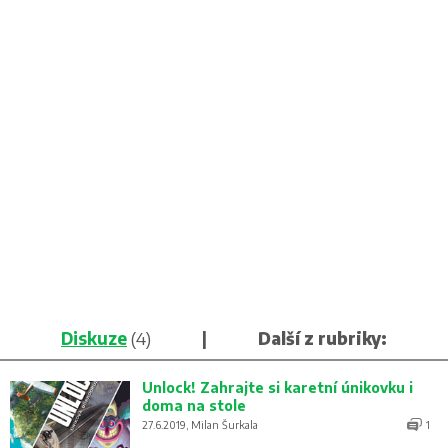
Diskuze
(4)
|
Další z rubriky:
Unlock! Zahrajte si karetní únikovku i
doma na stole
27.6.2019, Milan Šurkala
1