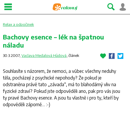
Relax a odpočinek
Bachovy esence – lék na špatnou
náladu
30.3.2007,
Vaclava Medalová Hůdová
,
článek
Souhlasíte s názorem, že nemoci, a vůbec všechny neduhy
těla, pocházejí z psychické nepohody? Že pokud je
odstraněna právě tato „závada“, má to blahodárný vliv na
fyzické zdraví? Pokud jste odpověděli ano, pak pro vás jsou
ty pravé Bachovy esence. A jsou tu vlastně i pro ty, kteří by
odpověděli záporně… :-)