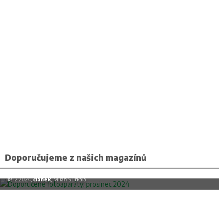
Doporučujeme z našich magazínů
Doporučené fotoaparáty: prosinec 2024
18.12.2024,
článek
, Milan Šurkala