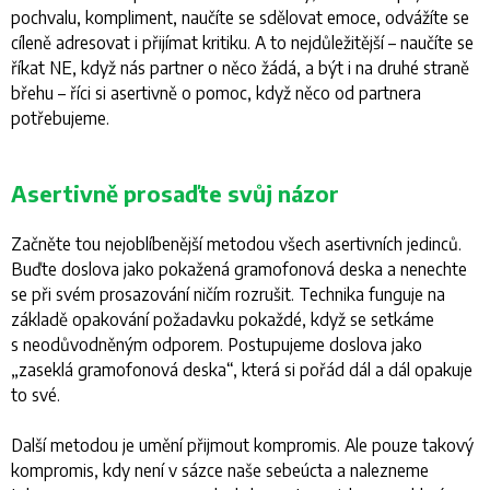
pochvalu, kompliment, naučíte se sdělovat emoce, odvážíte se
cíleně adresovat i přijímat kritiku. A to nejdůležitější – naučíte se
říkat NE, když nás partner o něco žádá, a být i na druhé straně
břehu – říci si asertivně o pomoc, když něco od partnera
potřebujeme.
Asertivně prosaďte svůj názor
Začněte tou nejoblíbenější metodou všech asertivních jedinců.
Buďte doslova jako pokažená gramofonová deska a nenechte
se při svém prosazování ničím rozrušit. Technika funguje na
základě opakování požadavku pokaždé, když se setkáme
s neodůvodněným odporem. Postupujeme doslova jako
„zaseklá gramofonová deska“, která si pořád dál a dál opakuje
to své.
Další metodou je umění přijmout kompromis. Ale pouze takový
kompromis, kdy není v sázce naše sebeúcta a nalezneme