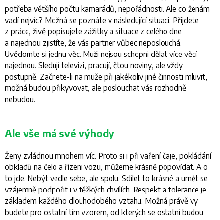
potřeba většího počtu kamarádů, nepořádnosti. Ale co ženám
vadí nejvíc? Možná se poznáte v následující situaci. Přijdete
z práce, živě popisujete zážitky a situace z celého dne
a najednou zjistíte, že vás partner vůbec neposlouchá.
Uvědomte si jednu věc. Muži nejsou schopni dělat více věcí
najednou. Sledují televizi, pracují, čtou noviny, ale vždy
postupně. Začnete-li na muže při jakékoliv jiné činnosti mluvit,
možná budou přikyvovat, ale poslouchat vás rozhodně
nebudou.
Ale vše má své výhody
Ženy zvládnou mnohem víc. Proto si i při vaření čaje, pokládání
obkladů na čelo a řízení vozu, můžeme krásně popovídat. A o
to jde. Nebýt vedle sebe, ale spolu. Sdílet to krásné a umět se
vzájemně podpořit i v těžkých chvílích. Respekt a tolerance je
základem každého dlouhodobého vztahu. Možná právě vy
budete pro ostatní tím vzorem, od kterých se ostatní budou