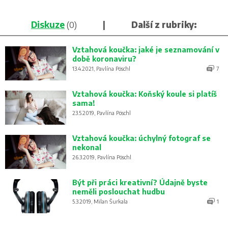
Diskuze
(0)
|
Další z rubriky:
Vztahová koučka: jaké je seznamování v
době koronaviru?
13.4.2021, Pavlína Pöschl
7
Vztahová koučka: Koňský koule si platíš
sama!
23.5.2019, Pavlína Pöschl
Vztahová koučka: úchylný fotograf se
nekonal
26.3.2019, Pavlína Pöschl
Být při práci kreativní? Údajně byste
neměli poslouchat hudbu
5.3.2019, Milan Šurkala
1