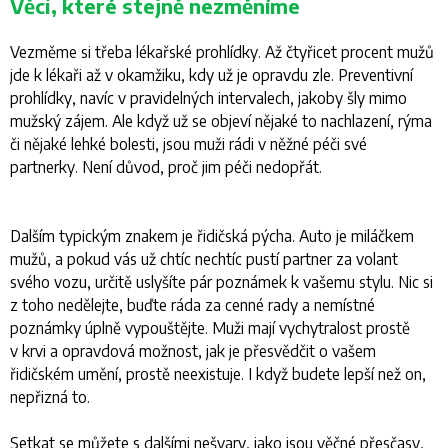
Věci, které stejně nezměníme
Vezměme si třeba lékařské prohlídky. Až čtyřicet procent mužů
jde k lékaři až v okamžiku, kdy už je opravdu zle. Preventivní
prohlídky, navíc v pravidelných intervalech, jakoby šly mimo
mužský zájem. Ale když už se objeví nějaké to nachlazení, rýma
či nějaké lehké bolesti, jsou muži rádi v něžné péči své
partnerky. Není důvod, proč jim péči nedopřát.
Dalším typickým znakem je řidičská pýcha. Auto je miláčkem
mužů, a pokud vás už chtíc nechtíc pustí partner za volant
svého vozu, určitě uslyšíte pár poznámek k vašemu stylu. Nic si
z toho nedělejte, buďte ráda za cenné rady a nemístné
poznámky úplně vypouštějte. Muži mají vychytralost prostě
v krvi a opravdová možnost, jak je přesvědčit o vašem
řidičském umění, prostě neexistuje. I když budete lepší než on,
nepřizná to.
Setkat se můžete s dalšími nešvary, jako jsou věčné přesčasy,