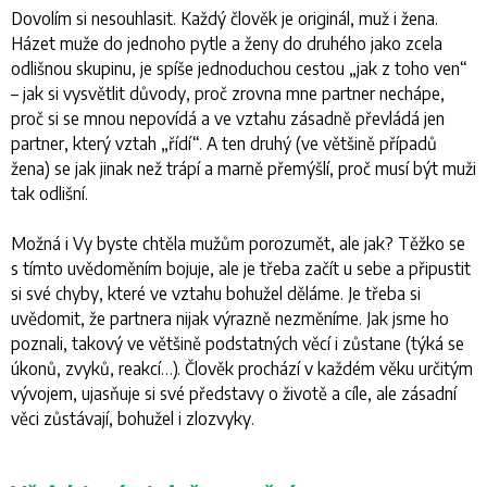
Dovolím si nesouhlasit. Každý člověk je originál, muž i žena.
Házet muže do jednoho pytle a ženy do druhého jako zcela
odlišnou skupinu, je spíše jednoduchou cestou „jak z toho ven“
– jak si vysvětlit důvody, proč zrovna mne partner nechápe,
proč si se mnou nepovídá a ve vztahu zásadně převládá jen
partner, který vztah „řídí“. A ten druhý (ve většině případů
žena) se jak jinak než trápí a marně přemýšlí, proč musí být muži
tak odlišní.
Možná i Vy byste chtěla mužům porozumět, ale jak? Těžko se
s tímto uvědoměním bojuje, ale je třeba začít u sebe a připustit
si své chyby, které ve vztahu bohužel děláme. Je třeba si
uvědomit, že partnera nijak výrazně nezměníme. Jak jsme ho
poznali, takový ve většině podstatných věcí i zůstane (týká se
úkonů, zvyků, reakcí…). Člověk prochází v každém věku určitým
vývojem, ujasňuje si své představy o životě a cíle, ale zásadní
věci zůstávají, bohužel i zlozvyky.