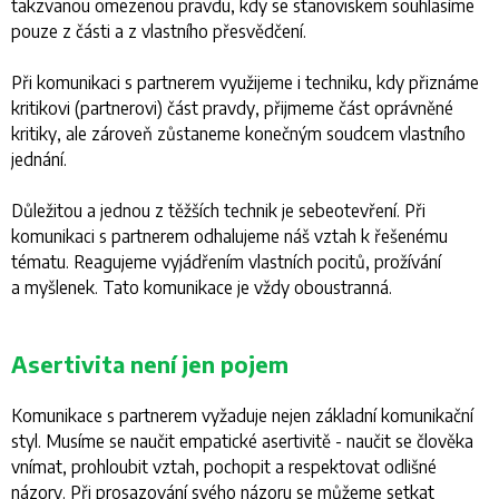
takzvanou omezenou pravdu, kdy se stanoviskem souhlasíme
pouze z části a z vlastního přesvědčení.
Při komunikaci s partnerem využijeme i techniku, kdy přiznáme
kritikovi (partnerovi) část pravdy, přijmeme část oprávněné
kritiky, ale zároveň zůstaneme konečným soudcem vlastního
jednání.
Důležitou a jednou z těžších technik je sebeotevření. Při
komunikaci s partnerem odhalujeme náš vztah k řešenému
tématu. Reagujeme vyjádřením vlastních pocitů, prožívání
a myšlenek. Tato komunikace je vždy oboustranná.
Asertivita není jen pojem
Komunikace s partnerem vyžaduje nejen základní komunikační
styl. Musíme se naučit empatické asertivitě - naučit se člověka
vnímat, prohloubit vztah, pochopit a respektovat odlišné
názory. Při prosazování svého názoru se můžeme setkat