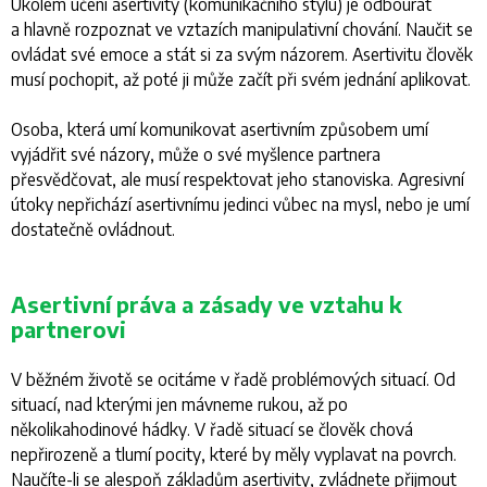
Úkolem učení asertivity (komunikačního stylu) je odbourat
a hlavně rozpoznat ve vztazích manipulativní chování. Naučit se
ovládat své emoce a stát si za svým názorem. Asertivitu člověk
musí pochopit, až poté ji může začít při svém jednání aplikovat.
Osoba, která umí komunikovat asertivním způsobem umí
vyjádřit své názory, může o své myšlence partnera
přesvědčovat, ale musí respektovat jeho stanoviska. Agresivní
útoky nepřichází asertivnímu jedinci vůbec na mysl, nebo je umí
dostatečně ovládnout.
Asertivní práva a zásady ve vztahu k
partnerovi
V běžném životě se ocitáme v řadě problémových situací. Od
situací, nad kterými jen mávneme rukou, až po
několikahodinové hádky. V řadě situací se člověk chová
nepřirozeně a tlumí pocity, které by měly vyplavat na povrch.
Naučíte-li se alespoň základům asertivity, zvládnete přijmout