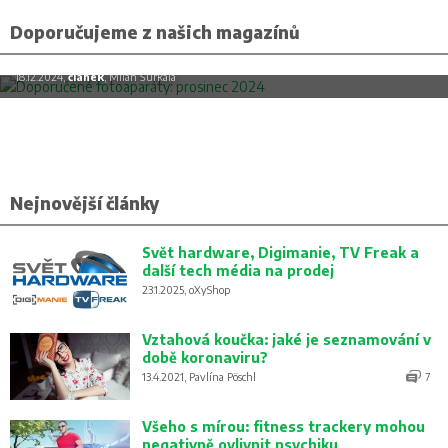
Doporučujeme z našich magazínů
Doporučené fotoaparáty: prosinec 2024
18.12.2024,
článek
, Milan Šurkala
Nejnovější články
Svět hardware, Digimanie, TV Freak a
další tech média na prodej
23.1.2025, oXyShop
Vztahová koučka: jaké je seznamování v
době koronaviru?
13.4.2021, Pavlína Pöschl
7
Všeho s mírou: fitness trackery mohou
negativně ovlivnit psychiku