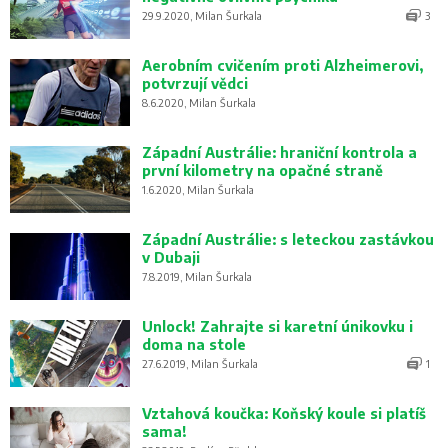
29.9.2020, Milan Šurkala
3
Aerobním cvičením proti Alzheimerovi,
potvrzují vědci
8.6.2020, Milan Šurkala
Západní Austrálie: hraniční kontrola a
první kilometry na opačné straně
1.6.2020, Milan Šurkala
Západní Austrálie: s leteckou zastávkou
v Dubaji
7.8.2019, Milan Šurkala
Unlock! Zahrajte si karetní únikovku i
doma na stole
27.6.2019, Milan Šurkala
1
Vztahová koučka: Koňský koule si platíš
sama!