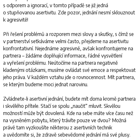
s odporem a ignorací, v tomto případě se již jedná
o stupňovanou asertivitu. Zde pozor, jednání nesmí sklouznout
k agresivitě!
Při řešení problémů a rozporem mezi slovy a skutky, s čímž se
v partnerství setkáváme velmi často, přejdeme na asertivitu
konfrontativní. Nejednáme agresivně, avšak konfrontujeme na
partnera – žádáme doplňující informace, řádné vysvětlení
a vyřešení problému. Neútočíme na partnera negativně
kladenými otázkami, musíme ovládat své emoce a respektovat
jeho práva. V každém vztahu jde o rovnocennost. Mít partnera,
se kterým budeme moci jednat narovinu.
Zvládnete-li asertivní jednání, budete mít doma kromě partnera
i skvělého přítele. Stačí se spolu „naučit“ mluvit. Skvělou
možností může být dovolená. Kde na sebe máte více času než
na vysněném pobytu, který trávíte pouze ve dvou? Možná
právě tam vyzkoušíte některou z asertivních technik
a uvědomíte si, že zdravě sebevědomé jednání má své plusy.