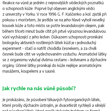
Reakce na vůně je jedním z nejnovějších vědeckých poznatků
o schopnosti kůže. Poprvé byl objeven anglickými vědci
z univerzity v Yorku. V roce 1996 G. F. Kaščenko a kol. zjistili při
pokusu s morčetem, že jestliže se na jeho hlavě vyholí nevelký
kousek kůže a toto místo se potře levandulovým olejem, pak
během třiceti minut bude cítit při pitvě výraznou levandulovou
vůní vycházející z jeho ledvin. Důkazem schopnosti pronikání
biologicky aktivních rostlinných látek kůží je i jednoduchý
experiment - stačí si natřít chodidla česnekem, a za chvíli
česnek bude cítit ve vydechovaném vzduchu. Aromatické látky
se z organismu vylučují dvěma cestami – ledvinami a dýchacími
orgány. Účinné látky pronikají do kůže nejlépe aromatickými
masážemi, koupelemi a v sauně.
Jak rychle na nás vůně působí?
Je prokázáno, že působení těkavých fytoorganických látek,
které prošly dýchacím ústrojím, je dvacetkrát rychlejší a silnější
než působení látek, které prošly trávicím traktem ve formě