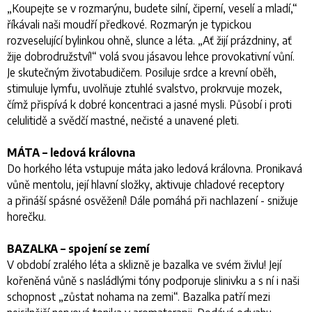
„
Koupejte se v rozmarýnu, budete silní, čiperní, veselí a mladí
,“
říkávali naši moudří předkové. Rozmarýn je typickou
rozveselující bylinkou ohně, slunce a léta. „
Ať žijí prázdniny, ať
žije dobrodružství!
“ volá svou jásavou lehce provokativní vůní.
Je skutečným životabudičem. Posiluje srdce a krevní oběh,
stimuluje lymfu, uvolňuje ztuhlé svalstvo, prokrvuje mozek,
čímž přispívá k dobré koncentraci a jasné mysli. Působí i proti
celulitidě a svědčí mastné, nečisté a unavené pleti.
MÁTA – ledová královna
Do horkého léta vstupuje máta jako ledová královna. Pronikavá
vůně mentolu, její hlavní složky, aktivuje chladové receptory
a přináší spásné osvěžení! Dále pomáhá při nachlazení - snižuje
horečku.
BAZALKA – spojení se zemí
V období zralého léta a sklizně je bazalka ve svém živlu! Její
kořeněná vůně s nasládlými tóny podporuje slinivku a s ní i naši
schopnost „zůstat nohama na zemi“. Bazalka patří mezi