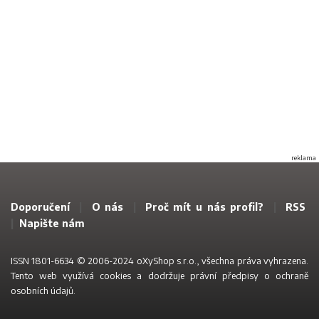
reklama
Doporučení
|
O nás
|
Proč mít u nás profil?
|
RSS
|
Napište nám
ISSN 1801-6634 © 2006-2024 oXyShop s.r.o., všechna práva vyhrazena.
Tento web využívá
cookies a dodržuje právní předpisy o ochraně
osobních údajů
.