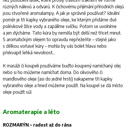
různých nálevů a odvarů. K čichovému přijímání přírodních olejů
jsou stvořené aromalampy. A jak je správně používat? Ideální
poměr je tři kapky vybraného oleje, ke kterým přidáme dvě
polévkové lžíce vody a zapálíme svíčku. Potom se uvolníme
a jen dýcháme. Tato kúra by neměla být delší než třicet minut.
S aromatickým olejem to opravdu nepřežeňte – stejně jako
s délkou voňavé kúry – mohla by vás bolet hlava nebo
překvapit lehká nevolnost...
K masáži či koupeli používáme buďto koupený namíchaný olej
nebo si ho můžeme namíchat doma. Do olivového či
mandlového oleje (asi do jedné hrsti) nakapeme tři kapky
vybraného oleje a hned můžeme použít. Na koupel se dá místo
oleje použít sůl.
Aromaterapie a léto
ROZMARÝN – radost až do rána