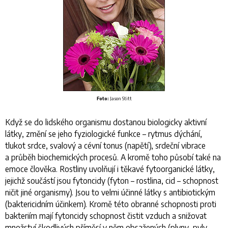
Foto:
Jason Stitt
Když se do lidského organismu dostanou biologicky aktivní
látky, změní se jeho fyziologické funkce – rytmus dýchání,
tlukot srdce, svalový a cévní tonus (napětí), srdeční vibrace
a průběh biochemických procesů. A kromě toho působí také na
emoce člověka. Rostliny uvolňují i těkavé fytoorganické látky,
jejichž součástí jsou fytoncidy (fyton – rostlina, cid – schopnost
ničit jiné organismy). Jsou to velmi účinné látky s antibiotickým
(baktericidním účinkem). Kromě této obranné schopnosti proti
bakteriím mají fytoncidy schopnost čistit vzduch a snižovat
množství škodlivých příměsí v něm obsažených (plyny, pyly,