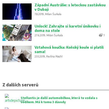
Západní Austrálie: s leteckou zastávkou
v Dubaji
7.8.2019, Milan Šurkala
Unlock! Zahrajte si karetní únikovku i
doma na stole
27.6.2019, Milan Šurkala
1
Vztahová koučka: Koňský koule si platíš
sama!
23.5.2019, Pavlína Pöschl
Z dalších serverů
Stellantis je další automobilkou, která to vzdala s
vodíkem. Má k tomu 3 důvody