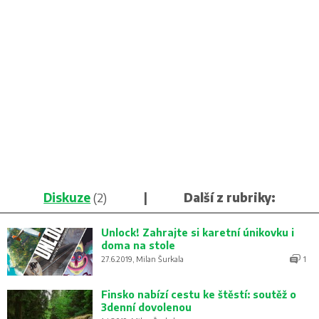
Diskuze
(2)
|
Další z rubriky:
Unlock! Zahrajte si karetní únikovku i
doma na stole
27.6.2019, Milan Šurkala
1
Finsko nabízí cestu ke štěstí: soutěž o
3denní dovolenou