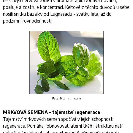
nejsilnější nervová tonika v aromaterapii. Dodává odvahu,
posiluje a zostřuje koncentraci. Keltové z těchto důvodů u sebe
nosili snítku bazalky od Lugnasadu - svátku léta, až do
podzimní rovnodennosti.
Foto:
Dreamstime.com
MRKVOVÁ SEMENA – tajemství regenerace
Tajemství mrkvových semen spočívá v jejich schopnosti
regenerace. Pomáhají obnovovat jaterní tkáň i strukturu naší
pokožky. Vysoký obsah provitamínu A účinně působí proti