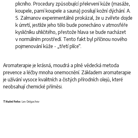
plicního. Procedury způsobující překrvení kůže (masáže,
koupele, parní koupele a sauna) posilují kožní dýchání. A.
S. Zalmanov experimentálně prokázal, že u zvířete dojde
k úmrtí, jestliže jeho tělo bude ponecháno v atmosféře
kysličníku uhličitého, přestože hlava se bude nacházet
v normálním prostředí. Tento fakt byl příčinou nového
pojmenování kůže - „třetí plíce“.
Aromaterapie je krásná, moudrá a plně vědecká metoda
prevence a léčby mnoha onemocnění. Základem aromaterapie
je užívání vysoce kvalitních a čistých přírodních olejů, které
neobsahují chemické příměsi.
Titulní foto:
Lev Dolgachov