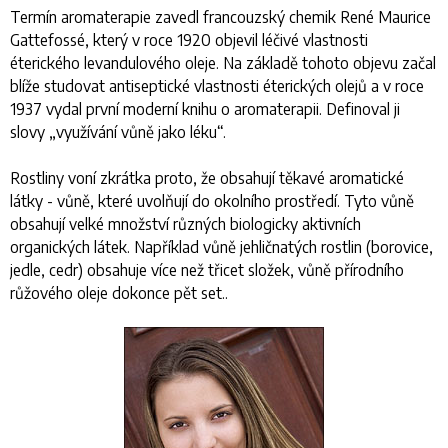
Termín aromaterapie zavedl francouzský chemik René Maurice
Gattefossé, který v roce 1920 objevil léčivé vlastnosti
éterického levandulového oleje. Na základě tohoto objevu začal
blíže studovat antiseptické vlastnosti éterických olejů a v roce
1937 vydal první moderní knihu o aromaterapii. Definoval ji
slovy „využívání vůně jako léku“.
Rostliny voní zkrátka proto, že obsahují těkavé aromatické
látky - vůně, které uvolňují do okolního prostředí. Tyto vůně
obsahují velké množství různých biologicky aktivních
organických látek. Například vůně jehličnatých rostlin (borovice,
jedle, cedr) obsahuje více než třicet složek, vůně přírodního
růžového oleje dokonce pět set..