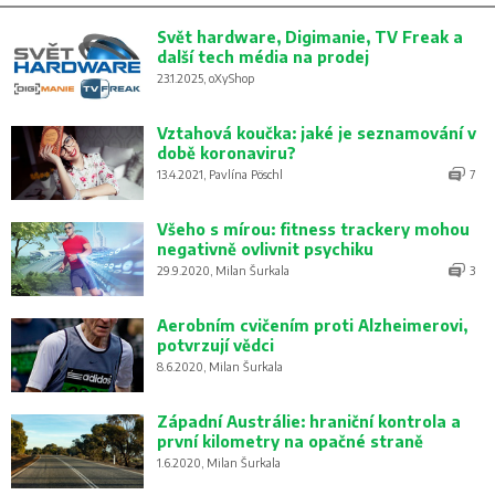
Svět hardware, Digimanie, TV Freak a
další tech média na prodej
23.1.2025, oXyShop
Vztahová koučka: jaké je seznamování v
době koronaviru?
13.4.2021, Pavlína Pöschl
7
Všeho s mírou: fitness trackery mohou
negativně ovlivnit psychiku
29.9.2020, Milan Šurkala
3
Aerobním cvičením proti Alzheimerovi,
potvrzují vědci
8.6.2020, Milan Šurkala
Západní Austrálie: hraniční kontrola a
první kilometry na opačné straně
1.6.2020, Milan Šurkala