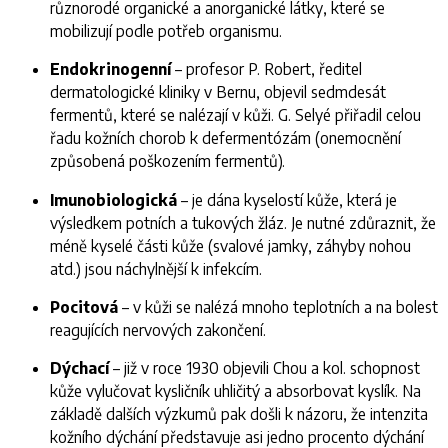
různorodé organické a anorganické látky, které se
mobilizují podle potřeb organismu.
Endokrinogenní
– profesor P. Robert, ředitel
dermatologické kliniky v Bernu, objevil sedmdesát
fermentů, které se nalézají v kůži. G. Selyé přiřadil celou
řadu kožních chorob k defermentózám (onemocnění
způsobená poškozením fermentů).
Imunobiologická
– je dána kyselostí kůže, která je
výsledkem potních a tukových žláz. Je nutné zdůraznit, že
méně kyselé části kůže (svalové jamky, záhyby nohou
atd.) jsou náchylnější k infekcím.
Pocitová
– v kůži se nalézá mnoho teplotních a na bolest
reagujících nervových zakončení.
Dýchací
– již v roce 1930 objevili Chou a kol. schopnost
kůže vylučovat kysličník uhličitý a absorbovat kyslík. Na
základě dalších výzkumů pak došli k názoru, že intenzita
kožního dýchání představuje asi jedno procento dýchání