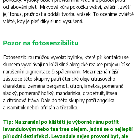
ochabování pleti. Mrkvová kúra pokožku vyživí, zvláční, zvýší
její tonus, pružnost a oddálí tvorbu vrásek. To oceníme zvláště
v létě, kdy je pleť díky slunci vysušená.
Pozor na fotosenzibilitu
Fotosenzibilitu můžou vyvolat bylinky, které při kontaktu se
sluncem vyvolávají na kůži silné alergické reakce projevující se
narušením pigmentace či spáleninami. Mezi nejznámější
zástupce této skupiny patří éterické oleje citrusového
charakteru, zejména bergamot, citron, limetka, pomeranč
sladký, pomeranč hořký, mandarinka, grapefruit, litsea
a citrónová tráva. Dále do této skupiny patří angelika,
aksamitník neboli afrikán a třezalka.
Tip: Na zranění po klíštěti je výborné ránu potřít
levandulovým nebo tea tree olejem. Jedná se o nejlepší
přírodní dezinfekci. Levandule nejen provoní byt, ale