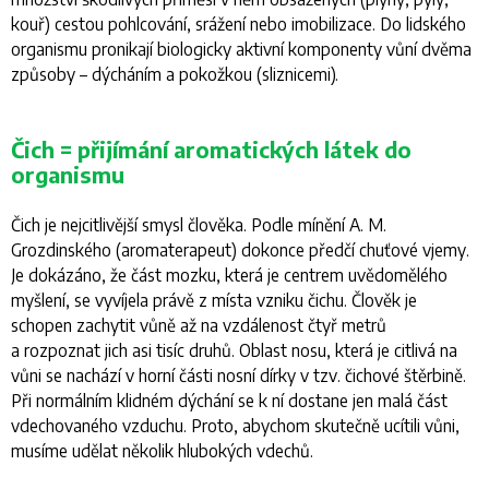
kouř) cestou pohlcování, srážení nebo imobilizace. Do lidského
organismu pronikají biologicky aktivní komponenty vůní dvěma
způsoby – dýcháním a pokožkou (sliznicemi).
Čich = přijímání aromatických látek do
organismu
Čich je nejcitlivější smysl člověka. Podle mínění A. M.
Grozdinského (aromaterapeut) dokonce předčí chuťové vjemy.
Je dokázáno, že část mozku, která je centrem uvědomělého
myšlení, se vyvíjela právě z místa vzniku čichu. Člověk je
schopen zachytit vůně až na vzdálenost čtyř metrů
a rozpoznat jich asi tisíc druhů. Oblast nosu, která je citlivá na
vůni se nachází v horní části nosní dírky v tzv. čichové štěrbině.
Při normálním klidném dýchání se k ní dostane jen malá část
vdechovaného vzduchu. Proto, abychom skutečně ucítili vůni,
musíme udělat několik hlubokých vdechů.