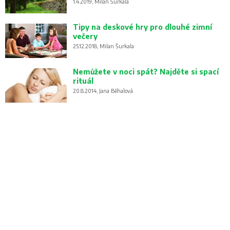
1.4.2019, Milan Šurkala
Tipy na deskové hry pro dlouhé zimní
večery
25.12.2018, Milan Šurkala
Nemůžete v noci spát? Najděte si spací
rituál
20.8.2014, Jana Běhalová