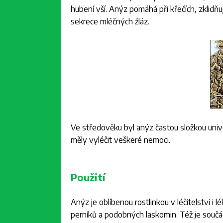
hubení vší. Anýz pomáhá při křečích, zklidňu
sekrece mléčných žláz.
Ve středověku byl anýz častou složkou univ
měly vyléčit veškeré nemoci.
Použití
Anýz je oblíbenou rostlinkou v léčitelství i 
perníků a podobných laskomin. Též je součástí 