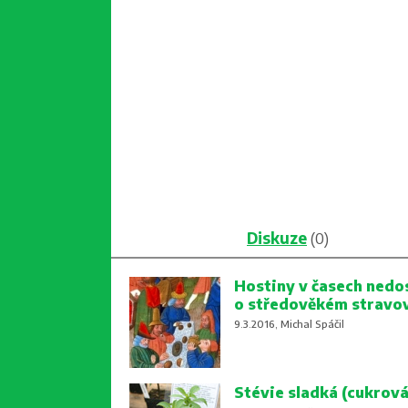
Diskuze
(0)
Hostiny v časech nedo
o středověkém stravo
9.3.2016, Michal Spáčil
Stévie sladká (cukrová