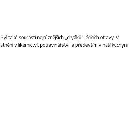
Byl také součástí nejrůznějších „dryáků“ léčících otravy. V
nění v likérnictví, potravinářství, a především v naší kuchyni.