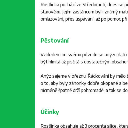
Rostlinka pochází ze Středomoří, dnes se pěst
starověku. Jejím zastáncem byl i známý mat
omlazování, přes uspávání, až po pomoc při 
Pěstování
Vzhledem ke svému původu se anýzu daří na
být hlinitá až písčitá s dostatečným obsah
Anýz sejeme v březnu. Řádkování by mělo bý
o to, aby byly záhonky dobře okopané a bez
nicméně špatně drží pohromadě, a tak se dop
Účinky
Rostlinka obsahuje až 3 procenta silice, kter