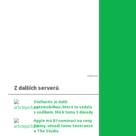
reklama
Z dalších serverů
Stellantis je další
automobilkou, která to vzdala
s vodíkem. Má k tomu 3 důvody
Apple má 81 nominací na ceny
Emmy, vévodí tomu Severance
a The Studio