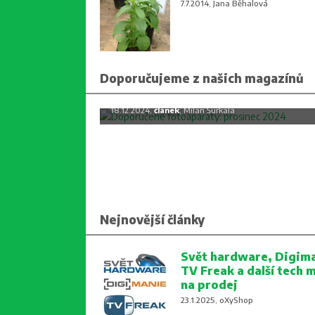
7.7.2014, Jana Běhalová
Doporučujeme z našich magazínů
Doporučené fotoaparáty: prosine
2024
18.12.2024,
článek
, Milan Šurkala
Nejnovější články
Svět hardware, Digima
TV Freak a další tech 
na prodej
23.1.2025, oXyShop