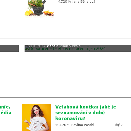
4.7.2014, Jana Běhalová
c
Doporučené telefony na focení: říjen
2024
21.10.2024,
článek
, Milan Šurkala
nie,
Vztahová koučka: jaké je
média
seznamování v době
koronaviru?
13.4.2021, Pavlína Pöschl
7