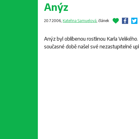
Anýz
20.7.2006,
Kateřina Samuelová
,
článek
Anýz byl oblíbenou rostlinou Karla Velikého. 
současné době našel své nezastupitelné uplat