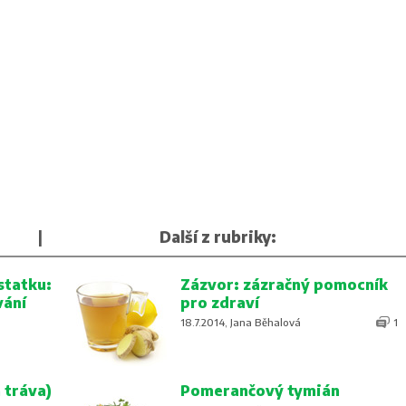
|
Další z rubriky:
statku:
Zázvor: zázračný pomocník
vání
pro zdraví
18.7.2014, Jana Běhalová
1
 tráva)
Pomerančový tymián