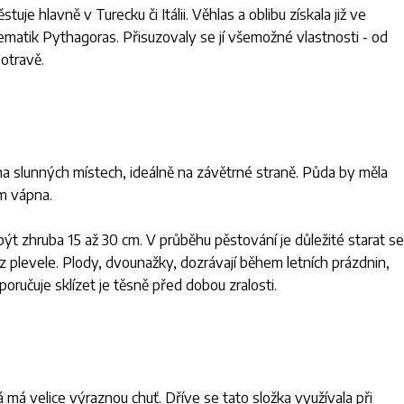
uje hlavně v Turecku či Itálii. Věhlas a oblibu získala již ve
ematik Pythagoras. Přisuzovaly se jí všemožné vlastnosti - od
otravě.
 slunných místech, ideálně na závětrné straně. Půda by měla
em vápna.
t zhruba 15 až 30 cm. V průběhu pěstování je důležité starat se
 plevele. Plody, dvounažky, dozrávají během letních prázdnin,
oručuje sklízet je těsně před dobou zralosti.
á má velice výraznou chuť. Dříve se tato složka využívala při