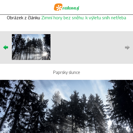
Obrázek z článku
Zimní hory bez sněhu: k výletu sníh netřeba
Paprsky slunce