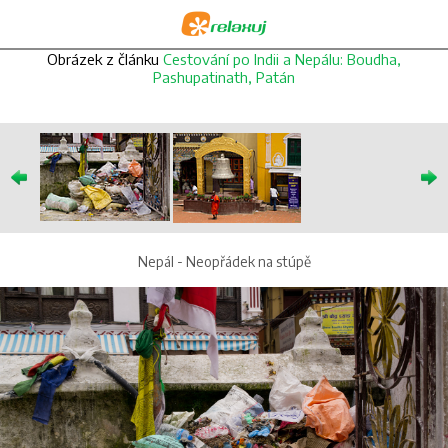
Obrázek z článku
Cestování po Indii a Nepálu: Boudha,
Pashupatinath, Patán
Nepál - Neopřádek na stúpě