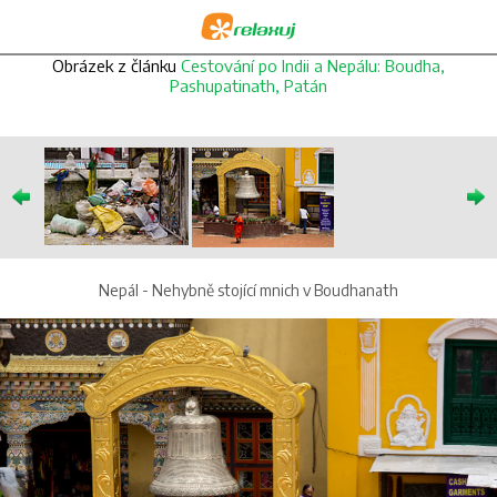
Obrázek z článku
Cestování po Indii a Nepálu: Boudha,
Pashupatinath, Patán
Nepál - Nehybně stojící mnich v Boudhanath