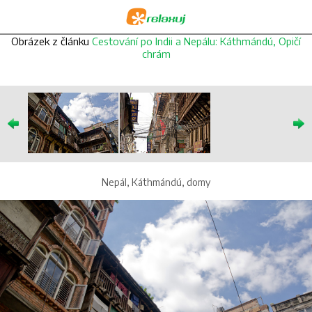
Obrázek z článku
Cestování po Indii a Nepálu: Káthmándú, Opičí
chrám
Nepál, Káthmándú, domy